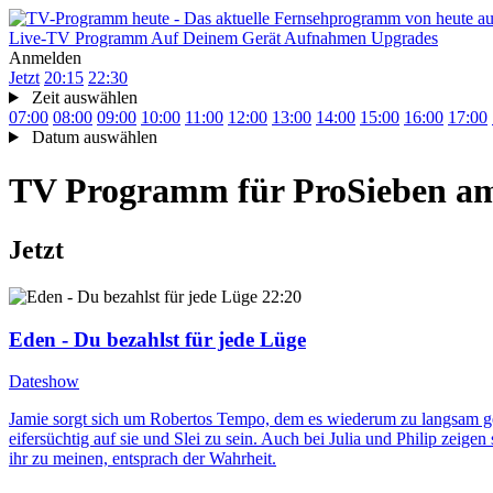
Live-TV
Programm
Auf Deinem Gerät
Aufnahmen
Upgrades
Anmelden
Jetzt
20:15
22:30
Zeit auswählen
07:00
08:00
09:00
10:00
11:00
12:00
13:00
14:00
15:00
16:00
17:00
Datum auswählen
TV Programm für
ProSieben
am
Jetzt
22:20
Eden - Du bezahlst für jede Lüge
Dateshow
Jamie sorgt sich um Robertos Tempo, dem es wiederum zu langsam geh
eifersüchtig auf sie und Slei zu sein. Auch bei Julia und Philip zeigen
ihr zu meinen, entsprach der Wahrheit.