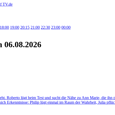
18:00
19:00
20:15
21:00
22:30
23:00
00:00
 06.08.2026
t. Roberto lügt beim Test und sucht die Nähe zu Ann Marie, die ihn 
 sich Erkenntnisse: Philip lügt einmal im Raum der Wahrheit, Julia pflück