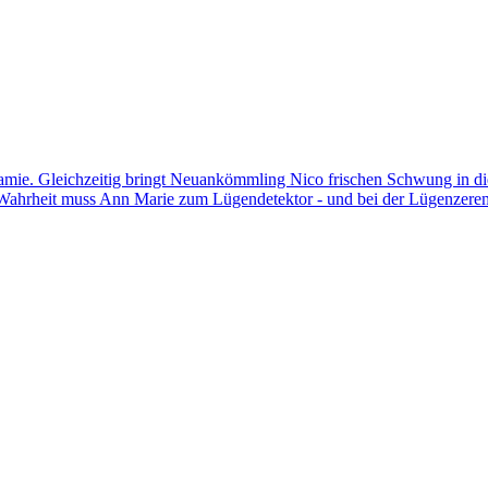
mie. Gleichzeitig bringt Neuankömmling Nico frischen Schwung in die 
 Wahrheit muss Ann Marie zum Lügendetektor - und bei der Lügenzerem