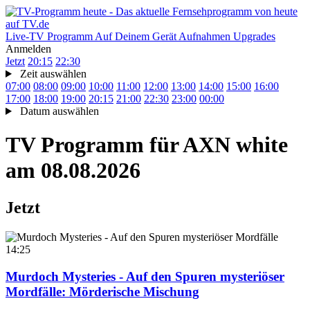
Live-TV
Programm
Auf Deinem Gerät
Aufnahmen
Upgrades
Anmelden
Jetzt
20:15
22:30
Zeit auswählen
07:00
08:00
09:00
10:00
11:00
12:00
13:00
14:00
15:00
16:00
17:00
18:00
19:00
20:15
21:00
22:30
23:00
00:00
Datum auswählen
TV Programm für
AXN white
am 08.08.2026
Jetzt
14:25
Murdoch Mysteries - Auf den Spuren mysteriöser
Mordfälle
: Mörderische Mischung