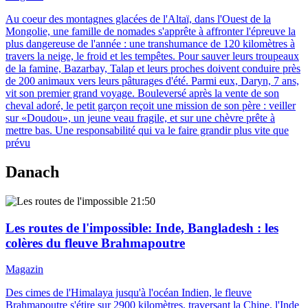
Au coeur des montagnes glacées de l'Altaï, dans l'Ouest de la
Mongolie, une famille de nomades s'apprête à affronter l'épreuve la
plus dangereuse de l'année : une transhumance de 120 kilomètres à
travers la neige, le froid et les tempêtes. Pour sauver leurs troupeaux
de la famine, Bazarbay, Talap et leurs proches doivent conduire près
de 200 animaux vers leurs pâturages d'été. Parmi eux, Daryn, 7 ans,
vit son premier grand voyage. Bouleversé après la vente de son
cheval adoré, le petit garçon reçoit une mission de son père : veiller
sur «Doudou», un jeune veau fragile, et sur une chèvre prête à
mettre bas. Une responsabilité qui va le faire grandir plus vite que
prévu
Danach
21:50
Les routes de l'impossible
: Inde, Bangladesh : les
colères du fleuve Brahmapoutre
Magazin
Des cimes de l'Himalaya jusqu'à l'océan Indien, le fleuve
Brahmapoutre s'étire sur 2900 kilomètres, traversant la Chine, l'Inde