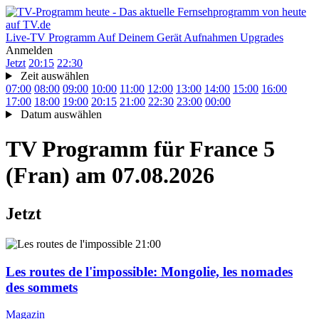
Live-TV
Programm
Auf Deinem Gerät
Aufnahmen
Upgrades
Anmelden
Jetzt
20:15
22:30
Zeit auswählen
07:00
08:00
09:00
10:00
11:00
12:00
13:00
14:00
15:00
16:00
17:00
18:00
19:00
20:15
21:00
22:30
23:00
00:00
Datum auswählen
TV Programm für
France 5
(Fran)
am 07.08.2026
Jetzt
21:00
Les routes de l'impossible
: Mongolie, les nomades
des sommets
Magazin