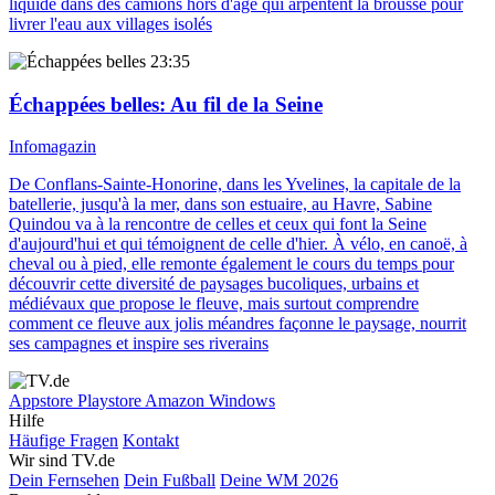
liquide dans des camions hors d'âge qui arpentent la brousse pour
livrer l'eau aux villages isolés
23:35
Échappées belles
: Au fil de la Seine
Infomagazin
De Conflans-Sainte-Honorine, dans les Yvelines, la capitale de la
batellerie, jusqu'à la mer, dans son estuaire, au Havre, Sabine
Quindou va à la rencontre de celles et ceux qui font la Seine
d'aujourd'hui et qui témoignent de celle d'hier. À vélo, en canoë, à
cheval ou à pied, elle remonte également le cours du temps pour
découvrir cette diversité de paysages bucoliques, urbains et
médiévaux que propose le fleuve, mais surtout comprendre
comment ce fleuve aux jolis méandres façonne le paysage, nourrit
ses campagnes et inspire ses riverains
Appstore
Playstore
Amazon
Windows
Hilfe
Häufige Fragen
Kontakt
Wir sind TV.de
Dein Fernsehen
Dein Fußball
Deine WM 2026