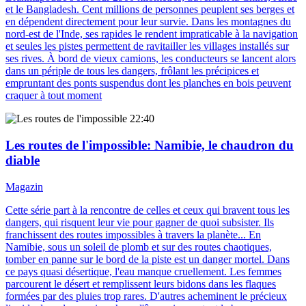
et le Bangladesh. Cent millions de personnes peuplent ses berges et
en dépendent directement pour leur survie. Dans les montagnes du
nord-est de l'Inde, ses rapides le rendent impraticable à la navigation
et seules les pistes permettent de ravitailler les villages installés sur
ses rives. À bord de vieux camions, les conducteurs se lancent alors
dans un périple de tous les dangers, frôlant les précipices et
empruntant des ponts suspendus dont les planches en bois peuvent
craquer à tout moment
22:40
Les routes de l'impossible
: Namibie, le chaudron du
diable
Magazin
Cette série part à la rencontre de celles et ceux qui bravent tous les
dangers, qui risquent leur vie pour gagner de quoi subsister. Ils
franchissent des routes impossibles à travers la planète... En
Namibie, sous un soleil de plomb et sur des routes chaotiques,
tomber en panne sur le bord de la piste est un danger mortel. Dans
ce pays quasi désertique, l'eau manque cruellement. Les femmes
parcourent le désert et remplissent leurs bidons dans les flaques
formées par des pluies trop rares. D'autres acheminent le précieux