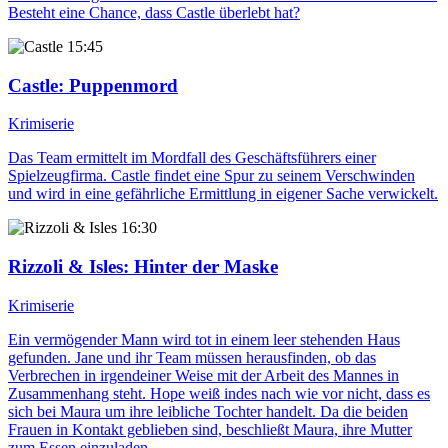
Besteht eine Chance, dass Castle überlebt hat?
15:45
Castle
: Puppenmord
Krimiserie
Das Team ermittelt im Mordfall des Geschäftsführers einer
Spielzeugfirma. Castle findet eine Spur zu seinem Verschwinden
und wird in eine gefährliche Ermittlung in eigener Sache verwickelt.
16:30
Rizzoli & Isles
: Hinter der Maske
Krimiserie
Ein vermögender Mann wird tot in einem leer stehenden Haus
gefunden. Jane und ihr Team müssen herausfinden, ob das
Verbrechen in irgendeiner Weise mit der Arbeit des Mannes in
Zusammenhang steht. Hope weiß indes nach wie vor nicht, dass es
sich bei Maura um ihre leibliche Tochter handelt. Da die beiden
Frauen in Kontakt geblieben sind, beschließt Maura, ihre Mutter
zum Essen einzuladen.