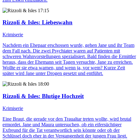
17:15
Rizzoli & Isles
: Liebeswahn
Krimiserie
Nachdem ein Ehepaar erschossen wurde, gehen Jane und ihr Team
dem Fall nach. Die zwei Psychiater waren auf Patienten mit
schweren Wahnvorstellungen spezialisiert. Bald finden die Ermittler
heraus, dass der Ehemann seit Tagen versuchte, Jane zu erreichen.
Wollte er sie etwa warnen, und wenn ja, vor wem? Kurze Zeit
später wird Jane unter Drogen gesetzt und entführt.
18:00
Rizzoli & Isles
: Blutige Hochzeit
Krimiserie
Eine Braut, die gerade vor den Traualtar treten wollte, wird brutal
ermordet. Jane und Maura untersuchen, ob ein eifersüchtiger
Exfreund für die Tat verantwortlich sein könnte oder ob der
Schlüssel doch eher in der Vergangenheit der jungen Frau liegt.