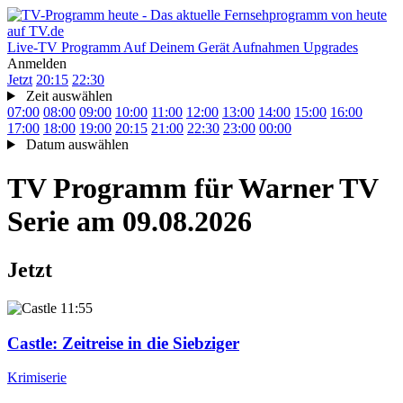
Live-TV
Programm
Auf Deinem Gerät
Aufnahmen
Upgrades
Anmelden
Jetzt
20:15
22:30
Zeit auswählen
07:00
08:00
09:00
10:00
11:00
12:00
13:00
14:00
15:00
16:00
17:00
18:00
19:00
20:15
21:00
22:30
23:00
00:00
Datum auswählen
TV Programm für
Warner TV
Serie
am 09.08.2026
Jetzt
11:55
Castle
: Zeitreise in die Siebziger
Krimiserie