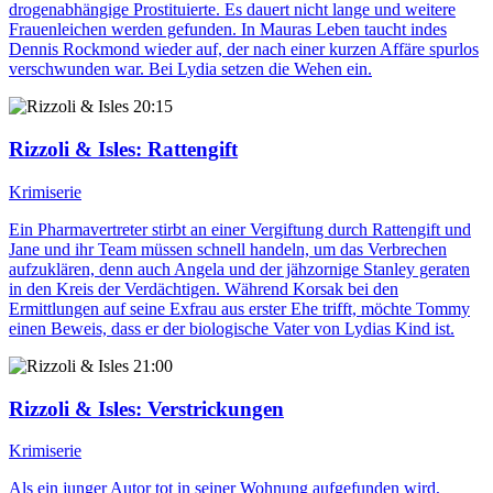
drogenabhängige Prostituierte. Es dauert nicht lange und weitere
Frauenleichen werden gefunden. In Mauras Leben taucht indes
Dennis Rockmond wieder auf, der nach einer kurzen Affäre spurlos
verschwunden war. Bei Lydia setzen die Wehen ein.
20:15
Rizzoli & Isles
: Rattengift
Krimiserie
Ein Pharmavertreter stirbt an einer Vergiftung durch Rattengift und
Jane und ihr Team müssen schnell handeln, um das Verbrechen
aufzuklären, denn auch Angela und der jähzornige Stanley geraten
in den Kreis der Verdächtigen. Während Korsak bei den
Ermittlungen auf seine Exfrau aus erster Ehe trifft, möchte Tommy
einen Beweis, dass er der biologische Vater von Lydias Kind ist.
21:00
Rizzoli & Isles
: Verstrickungen
Krimiserie
Als ein junger Autor tot in seiner Wohnung aufgefunden wird,