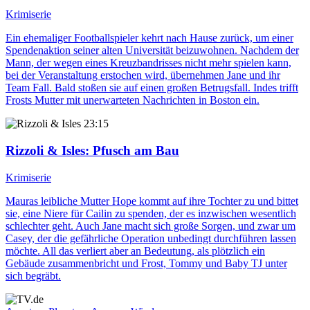
Krimiserie
Ein ehemaliger Footballspieler kehrt nach Hause zurück, um einer
Spendenaktion seiner alten Universität beizuwohnen. Nachdem der
Mann, der wegen eines Kreuzbandrisses nicht mehr spielen kann,
bei der Veranstaltung erstochen wird, übernehmen Jane und ihr
Team Fall. Bald stoßen sie auf einen großen Betrugsfall. Indes trifft
Frosts Mutter mit unerwarteten Nachrichten in Boston ein.
23:15
Rizzoli & Isles
: Pfusch am Bau
Krimiserie
Mauras leibliche Mutter Hope kommt auf ihre Tochter zu und bittet
sie, eine Niere für Cailin zu spenden, der es inzwischen wesentlich
schlechter geht. Auch Jane macht sich große Sorgen, und zwar um
Casey, der die gefährliche Operation unbedingt durchführen lassen
möchte. All das verliert aber an Bedeutung, als plötzlich ein
Gebäude zusammenbricht und Frost, Tommy und Baby TJ unter
sich begräbt.