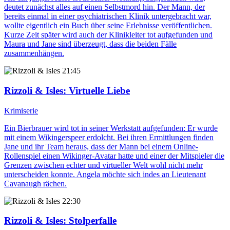
deutet zunächst alles auf einen Selbstmord hin. Der Mann, der
bereits einmal in einer psychiatrischen Klinik untergebracht war,
wollte eigentlich ein Buch über seine Erlebnisse veröffentlichen.
Kurze Zeit später wird auch der Klinikleiter tot aufgefunden und
Maura und Jane sind überzeugt, dass die beiden Fälle
zusammenhängen.
21:45
Rizzoli & Isles
: Virtuelle Liebe
Krimiserie
Ein Bierbrauer wird tot in seiner Werkstatt aufgefunden: Er wurde
mit einem Wikingerspeer erdolcht. Bei ihren Ermittlungen finden
Jane und ihr Team heraus, dass der Mann bei einem Online-
Rollenspiel einen Wikinger-Avatar hatte und einer der Mitspieler die
Grenzen zwischen echter und virtueller Welt wohl nicht mehr
unterscheiden konnte. Angela möchte sich indes an Lieutenant
Cavanaugh rächen.
22:30
Rizzoli & Isles
: Stolperfalle