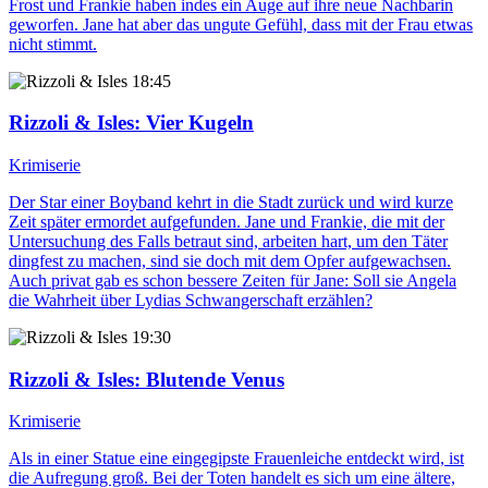
Frost und Frankie haben indes ein Auge auf ihre neue Nachbarin
geworfen. Jane hat aber das ungute Gefühl, dass mit der Frau etwas
nicht stimmt.
18:45
Rizzoli & Isles
: Vier Kugeln
Krimiserie
Der Star einer Boyband kehrt in die Stadt zurück und wird kurze
Zeit später ermordet aufgefunden. Jane und Frankie, die mit der
Untersuchung des Falls betraut sind, arbeiten hart, um den Täter
dingfest zu machen, sind sie doch mit dem Opfer aufgewachsen.
Auch privat gab es schon bessere Zeiten für Jane: Soll sie Angela
die Wahrheit über Lydias Schwangerschaft erzählen?
19:30
Rizzoli & Isles
: Blutende Venus
Krimiserie
Als in einer Statue eine eingegipste Frauenleiche entdeckt wird, ist
die Aufregung groß. Bei der Toten handelt es sich um eine ältere,