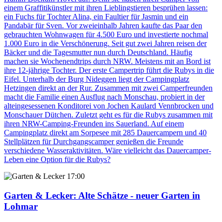
einem Graffitikünstler mit ihren Lieblingstieren besprühen lassen:
ein Fuchs für Tochter Alina, ein Faultier für Jasmin und ein
Pandabär für Sven. Vor zweieinhalb Jahren kaufte das Paar den
gebrauchten Wohnwagen für 4.500 Euro und investierte nochmal
1.000 Euro in die Verschönerung. Seit gut zwei Jahren reisen der
Bäcker und die Tagesmutter nun durch Deutschland. Häufig
machen sie Wochenendtrips durch NRW. Meistens mit an Bord ist
ihre 12-jährige Tochter. Der erste Campertrip führt die Rubys in die
Eifel. Unterhalb der Burg Nideggen liegt der Campingplatz
Hetzingen direkt an der Rur. Zusammen mit zwei Camperfreunden
macht die Familie einen Ausflug nach Monschau, probiert in der
alteingesessenen Konditorei von Jochen Kaulard Vennbrocken und
Monschauer Dütchen. Zuletzt geht es für die Rubys zusammen mit
ihren NRW-Camping-Freunden ins Sauerland. Auf einem
Campingplatz direkt am Sorpesee mit 285 Dauercampern und 40
Stellplätzen für Durchgangscamper genießen die Freunde
verschiedene Wasseraktivitäten. Wäre vielleicht das Dauercamper-
Leben eine Option für die Rubys?
17:00
Garten & Lecker
: Alte Schätze - neuer Garten in
Lohmar