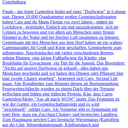
Unterhaltung
Finale - das letzte Gartenfest findet auf einer "Dorfwiese" in Lohmar
statt. Diesen 10.000 Quadratmeter großen Gemeinschaftsgarten
haben Caro und ihr Mann Florian vor zwei Jahren - mitten im
Lockdown - gegründet. Einfach um mal rauszukommen, sich im
Grünen zu bewegen und vor allem um Menschen unter freiem
Himmel in der Natur und bei frischer Luft zusammen zu bringen.
Gemeinsam mit den Menschen aus dem Dorf haben sie ein wahres
Gartenparadies für Groß und Klein geschaffen. Gemüsebeete zum
selbsternten, Naschsträucher mit vielen verschiedenen Beeren,
seltene Blumen, eine kleine Fußballwiese für Kinder, eine
Boulebahn für Erwachsene, ein Tipi für die Jugend. Das Besondere:
"Nichts auf unserer Dorfwiese ist gekauft - alles haben uns
Menschen geschenkt und wir haben den Dingen oder Pflanzen hier
eine zweite Chance gegeben", begeistert sich Caro. Second Life
quasi. Alte Regalbretter zum Beispiel dienen als Beetumrandung,
Feuerwehrschläuche wurden zu einem Dach über der Terrasse
geflochten und bilden eine hübsche Pergola. Klar, dass Caros
Gartenfest-Motto "Aus alt mach WOW" lautet. Das Festmenü ist,
wie der Garten, ein Gemeinschaftsprojekt und es wird
"geschüsselt", erklärt Caro. Als Vorspeise gibt es Spinatsalat mit
roter Bete, dazu ein Zucchini-Chutney und bergisches Landbrot.
Zum Hauptgang serviert Caro bergische Wiesentapas (Kartoffeln
aus der Glut, Wiesenkräuterquark, Kürbisgulasch und