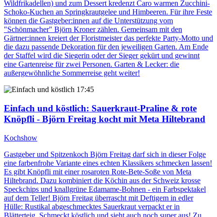
Wildfrikadellen) und zum Dessert kredenzt Caro warmen Zucchini-
Schoko-Kuchen an Springkrautgelee und Himbeeren. Für ihre Feste
können die Gastgeber:innen auf die Unterstützung vom
"Schönmacher" Björn Kroner zählen. Gemeinsam mit den
Gärtner:innen kreiert der Floristmeister das perfekte Party-Motto und
die dazu passende Dekoration für den jeweiligen Garten. Am Ende
der Staffel wird die Siegerin oder der Sieger gekürt und gewinnt
eine Gartenreise für zwei Personen. Garten & Lecker: die
außergewöhnliche Sommerreise geht weiter!
17:45
Einfach und köstlich
: Sauerkraut-Praline & rote
Knöpfli - Björn Freitag kocht mit Meta Hiltebrand
Kochshow
Gastgeber und Spitzenkoch Björn Freitag darf sich in dieser Folge
eine farbenfrohe Variante eines echten Klassikers schmecken lassen!
Es gibt Knöpfli mit einer rosaroten Rote-Bete-Soße von Meta
Hiltebrand. Dazu kombiniert die Köchin aus der Schweiz krosse
Speckchips und knallgrüne Edamame-Bohnen - ein Farbspektakel
auf dem Teller! Björn Freitag überrascht mit Deftigem in edler
Hülle: Rustikal abgeschmecktes Sauerkraut verpackt er in
Blätterteig. Schmeckt köstlich und sieht auch noch super aus! Zu