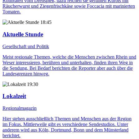
Rollbraten vom Drehspieß, dazu reichen sie gefüllten Kürbis mit
Räucherwurst und Ziegenfrischkäse sowie Foccacia mit marinierten
Tomaten.
18:45
Aktuelle Stunde
Gesellschaft und Politik
Meist regionale Themen, welche die Menschen zwischen Rhein und
Weser interessieren, berühren und unterhalten, finden ihren Weg in
die Sendung. Bei Bedarf berichten die Reporter aber auch über die
Landesgrenzen hinweg.
19:30
Lokalzeit
Regionalmagazin
Hier stehen ausschließlich Themen und Menschen aus der Region
im Fokus. Mittlerweile gibt es verschiedene Sendestudios. Unter
anderem wird aus Köln, Dortmund, Bonn und dem Münsterland
berichtet.