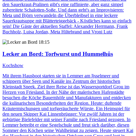
den Sauerkraut-Pralinen gibt's eine raffinierte, aber ganz simpel
zubereitete Schalotten-Soße. Und dann geht's an Improvisieren:
Meta und Björn verwandeln die Überbleibsel in eine leckere
Sauerkrautsuppe mit Blätterteiggebäck - Köstliches kann so einfach
sein! Die Gäste der aktuellen Staffel: Alexander Herrmann, Frank
Buchholz, Luisa Jordan, Meta Hiltebrand und Vroni Lutz
18:15
Lecker an Bord
: Torfwurst und Hummelhûs
Kochshow
Mit ihrem Hausboot starten sie in Lemmer am Ijsselmeer und
schippern über Seen und Kanäle ins Zentrum der historischen
Kleinstadt Sneek. Ziel ihrer Reise ist das Wassersportdorf Grou im
Herzen von Friesland. In der Nähe der malerischen Hafenstädte
besuchen die Köche Bauernhöfe und Manufakturen und entdecken
die kulinarischen Besonderheiten der Region. Heute: duftende
Kräutermischungen und torfgeräucherte Würste. Ein Heimspiel für
den neuen Skipper Kai Linnenbrügger: Vor zwölf Jahren ist der
gebürtige Bielefelder mit seiner Familie nach Friesland gezogen. In
Lemmer betreibt er eine Segelschule und freut sich darüber, diesen
Sommer den Köchen seine Wahlheimat zu zeigen. Heute steuert Kai
das Hausboot in den historischen Ortskern von Grou und legt in