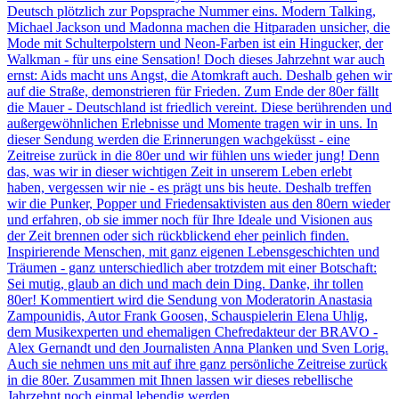
Deutsch plötzlich zur Popsprache Nummer eins. Modern Talking,
Michael Jackson und Madonna machen die Hitparaden unsicher, die
Mode mit Schulterpolstern und Neon-Farben ist ein Hingucker, der
Walkman - für uns eine Sensation! Doch dieses Jahrzehnt war auch
ernst: Aids macht uns Angst, die Atomkraft auch. Deshalb gehen wir
auf die Straße, demonstrieren für Frieden. Zum Ende der 80er fällt
die Mauer - Deutschland ist friedlich vereint. Diese berührenden und
außergewöhnlichen Erlebnisse und Momente tragen wir in uns. In
dieser Sendung werden die Erinnerungen wachgeküsst - eine
Zeitreise zurück in die 80er und wir fühlen uns wieder jung! Denn
das, was wir in dieser wichtigen Zeit in unserem Leben erlebt
haben, vergessen wir nie - es prägt uns bis heute. Deshalb treffen
wir die Punker, Popper und Friedensaktivisten aus den 80ern wieder
und erfahren, ob sie immer noch für Ihre Ideale und Visionen aus
der Zeit brennen oder sich rückblickend eher peinlich finden.
Inspirierende Menschen, mit ganz eigenen Lebensgeschichten und
Träumen - ganz unterschiedlich aber trotzdem mit einer Botschaft:
Sei mutig, glaub an dich und mach dein Ding. Danke, ihr tollen
80er! Kommentiert wird die Sendung von Moderatorin Anastasia
Zampounidis, Autor Frank Goosen, Schauspielerin Elena Uhlig,
dem Musikexperten und ehemaligen Chefredakteur der BRAVO -
Alex Gernandt und den Journalisten Anna Planken und Sven Lorig.
Auch sie nehmen uns mit auf ihre ganz persönliche Zeitreise zurück
in die 80er. Zusammen mit Ihnen lassen wir dieses rebellische
Jahrzehnt noch einmal lebendig werden.