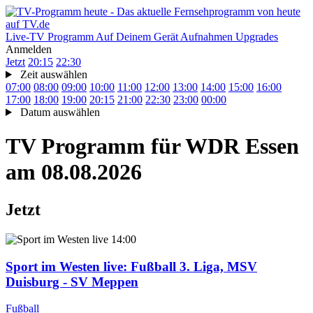
Live-TV
Programm
Auf Deinem Gerät
Aufnahmen
Upgrades
Anmelden
Jetzt
20:15
22:30
Zeit auswählen
07:00
08:00
09:00
10:00
11:00
12:00
13:00
14:00
15:00
16:00
17:00
18:00
19:00
20:15
21:00
22:30
23:00
00:00
Datum auswählen
TV Programm für
WDR Essen
am 08.08.2026
Jetzt
14:00
Sport im Westen live
: Fußball 3. Liga, MSV
Duisburg - SV Meppen
Fußball