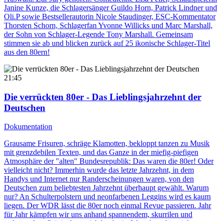
Janine Kunze, die Schlagersänger Guildo Horn, Patrick Lindner und
Oli.P sowie Bestsellerautorin Nicole Staudinger, ESC-Kommentator
Thorsten Schorn, Schlagerfan Yvonne Willicks und Marc Marshall,
der Sohn von Schlager-Legende Tony Marshall. Gemeinsam
stimmen sie ab und blicken zurück auf 25 ikonische Schlager-Titel
aus den 80ern!
21:45
Die verrückten 80er - Das Lieblingsjahrzehnt der
Deutschen
Dokumentation
Grausame Frisuren, schräge Klamotten, bekloppt tanzen zu Musik
mit grenzdebilen Texten, und das Ganze in der miefig-piefigen
Atmosphäre der "alten" Bundesrepublik: Das waren die 80er! Oder
vielleicht nicht? Immerhin wurde das letzte Jahrzehnt, in dem
Handys und Internet nur Randerscheinungen waren, von den
Deutschen zum beliebtesten Jahrzehnt überhaupt gewählt. Warum
nur? An Schulterpolstern und neonfarbenen Leggins wird es kaum
liegen. Der WDR lässt die 80er noch einmal Revue passieren. Jahr
für Jahr kämpfen wir uns anhand spannendem, skurrilen und