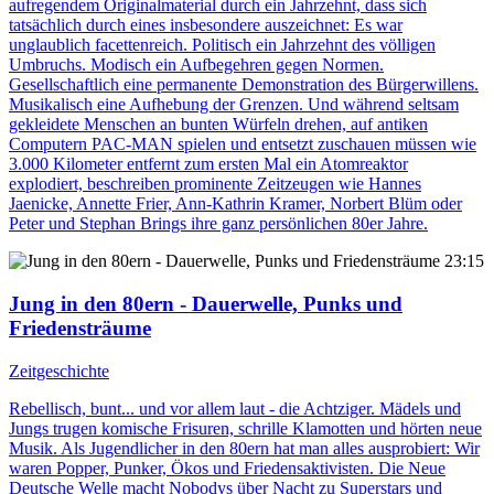
aufregendem Originalmaterial durch ein Jahrzehnt, dass sich
tatsächlich durch eines insbesondere auszeichnet: Es war
unglaublich facettenreich. Politisch ein Jahrzehnt des völligen
Umbruchs. Modisch ein Aufbegehren gegen Normen.
Gesellschaftlich eine permanente Demonstration des Bürgerwillens.
Musikalisch eine Aufhebung der Grenzen. Und während seltsam
gekleidete Menschen an bunten Würfeln drehen, auf antiken
Computern PAC-MAN spielen und entsetzt zuschauen müssen wie
3.000 Kilometer entfernt zum ersten Mal ein Atomreaktor
explodiert, beschreiben prominente Zeitzeugen wie Hannes
Jaenicke, Annette Frier, Ann-Kathrin Kramer, Norbert Blüm oder
Peter und Stephan Brings ihre ganz persönlichen 80er Jahre.
23:15
Jung in den 80ern - Dauerwelle, Punks und
Friedensträume
Zeitgeschichte
Rebellisch, bunt... und vor allem laut - die Achtziger. Mädels und
Jungs trugen komische Frisuren, schrille Klamotten und hörten neue
Musik. Als Jugendlicher in den 80ern hat man alles ausprobiert: Wir
waren Popper, Punker, Ökos und Friedensaktivisten. Die Neue
Deutsche Welle macht Nobodys über Nacht zu Superstars und