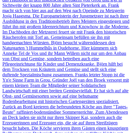
Sichtweite der knapp 800 Jahre alten Sint Pieterkerk an. Frank
macht sich von hier aus auf den Weg nach Opeinde zu Metzgerin
Josja Haagsma. Die Europameisterin der Jungmetzger ist nach ihrer
Ausbildung in den Traditionsbetrieb ihres Meisters eingestiegen und
führt ihn mit großem Ideenreichtum und Knowhow in die Moderne.
Im Dachboden der Metzgerei feuert sie mit Frank den historischen
Räucherofen mit Torf an. Gemeinsam befüllen sie ihn mit
handgemachten Würsten. Björn besucht währenddessen den
Naturgarten 't Hummelhûs in Oudehorne. Hier kümmern sich
Anneke Tel de Vos und ihr Mann Willem nicht nur um den Anbau
von Obst und Gemüse, sondern betreiben auch eine
Pflegeeinrichtung für Kinder und Demenzkranke. Björn hilft bei
dem Trocknen von Kräutern und Gemüse und stellt sich eine
duftende Spezialmischung zusammen. Franks letzter Stopp ist die
Yn'e Sinne Farm in Grou. Gründer Joël van den Broek versorgt mit
einem kleinen Team die Mitglieder seiner Solidarischen
Landwirtschaft mit einer breiten Gemüsevielfalt. Er hat sich auf alte
Obst- und Gemüsesorten sowie auf eine behutsame
Bodenbearbeitung mit historischen Gartengeräten spezialisiert.
Zurück an Bord kreieren die befreundeten Köche aus ihrer "Tages-
Beute" raffiniert-bodenständige Sommergerichte. Zum Abendessen
an Deck laden sie nicht nur ihren Skipper Kai, sondern auch die
Erzeugerinnen und Erzeuger ein, die sie auf ihren Streifzügen
besucht haben. Die Köche servieren ihren Gästen einen knusprigen