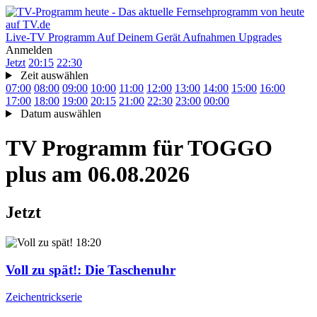
Live-TV
Programm
Auf Deinem Gerät
Aufnahmen
Upgrades
Anmelden
Jetzt
20:15
22:30
Zeit auswählen
07:00
08:00
09:00
10:00
11:00
12:00
13:00
14:00
15:00
16:00
17:00
18:00
19:00
20:15
21:00
22:30
23:00
00:00
Datum auswählen
TV Programm für
TOGGO
plus
am 06.08.2026
Jetzt
18:20
Voll zu spät!
: Die Taschenuhr
Zeichentrickserie