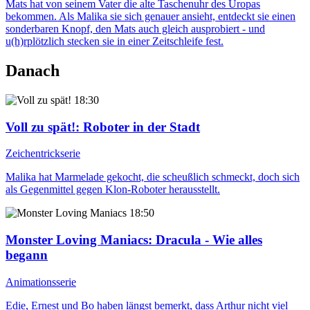
Mats hat von seinem Vater die alte Taschenuhr des Uropas
bekommen. Als Malika sie sich genauer ansieht, entdeckt sie einen
sonderbaren Knopf, den Mats auch gleich ausprobiert - und
u(h)rplötzlich stecken sie in einer Zeitschleife fest.
Danach
18:30
Voll zu spät!
: Roboter in der Stadt
Zeichentrickserie
Malika hat Marmelade gekocht, die scheußlich schmeckt, doch sich
als Gegenmittel gegen Klon-Roboter herausstellt.
18:50
Monster Loving Maniacs
: Dracula - Wie alles
begann
Animationsserie
Edie, Ernest und Bo haben längst bemerkt, dass Arthur nicht viel