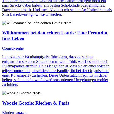
Theodore möchte von Dave zu seinem Pausenbrot gern noch ein
paar Snacks dabei haben, am besten Schokolade oder ähnliches.
Dave lehnt das ab. Und auch Alvin ist mit seinen Apfelstückchen als
Snack merkwürdigerweise zufrieden.
20:25
Willkommen bei den echten Louds
: Eine Freundin
fürs Leben
Comedyreihe
Lynns starker Wettkampfgeist führt dazu, dass sie sich in
entspannten sozialen Situationen unwohl fühlt, was besonders bei
Pyjamaparties auffällt. Da es lange her ist, dass sie an einer solchen
teilgenommen hat, beschließt ihre Familie, ihr bei der Organisation
einer Pyjamaparty zu helfen. Diese Unterstützung soll Lynn dabei
helfen, sich in nicht-wettbewerbsorientierten Umgebungen wohler
zu fühlen.
20:45
Woozle Goozle
: Riechen & Paris
Kindermagazin