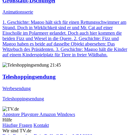
Großstadt-Dschungel
Animationsserie
1. Geschichte: Magoo hält sich für einen Rettungsschwimmer am
Strand. Doch in Wirklichkeit sind er und Mr. Cat auf einer
Eisscholle im Polarmeer gelandet. Doch auch hier kommen die
beiden Fizz und Wiesel in die Quere. 2. Geschichte: Fizz und
Magoo haben es beide auf dasselbe Objekt abgesehen: Das
Witzebuch des Präsidenten. 3. Geschichte: Magoo hält die Kinder
auf einem Kinderspielplatz für Tiere in freier Wildbahn.
21:45
Teleshoppingsendung
Werbesendung
Teleshoppingsendung
Appstore
Playstore
Amazon
Windows
Hilfe
Häufige Fragen
Kontakt
Wir sind TV.de