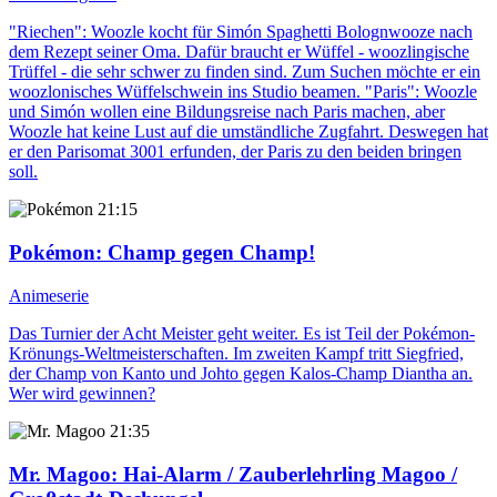
"Riechen": Woozle kocht für Simón Spaghetti Bolognwooze nach
dem Rezept seiner Oma. Dafür braucht er Wüffel - woozlingische
Trüffel - die sehr schwer zu finden sind. Zum Suchen möchte er ein
woozlonisches Wüffelschwein ins Studio beamen. "Paris": Woozle
und Simón wollen eine Bildungsreise nach Paris machen, aber
Woozle hat keine Lust auf die umständliche Zugfahrt. Deswegen hat
er den Parisomat 3001 erfunden, der Paris zu den beiden bringen
soll.
21:15
Pokémon
: Champ gegen Champ!
Animeserie
Das Turnier der Acht Meister geht weiter. Es ist Teil der Pokémon-
Krönungs-Weltmeisterschaften. Im zweiten Kampf tritt Siegfried,
der Champ von Kanto und Johto gegen Kalos-Champ Diantha an.
Wer wird gewinnen?
21:35
Mr. Magoo
: Hai-Alarm / Zauberlehrling Magoo /