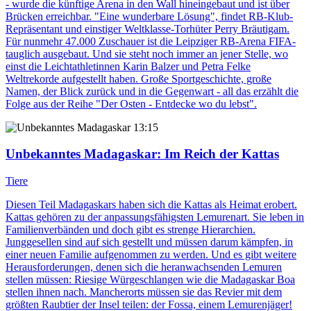
- wurde die künftige Arena in den Wall hineingebaut und ist über
Brücken erreichbar. "Eine wunderbare Lösung", findet RB-Klub-
Repräsentant und einstiger Weltklasse-Torhüter Perry Bräutigam.
Für nunmehr 47.000 Zuschauer ist die Leipziger RB-Arena FIFA-
tauglich ausgebaut. Und sie steht noch immer an jener Stelle, wo
einst die Leichtathletinnen Karin Balzer und Petra Felke
Weltrekorde aufgestellt haben. Große Sportgeschichte, große
Namen, der Blick zurück und in die Gegenwart - all das erzählt die
Folge aus der Reihe "Der Osten - Entdecke wo du lebst".
13:15
Unbekanntes Madagaskar
: Im Reich der Kattas
Tiere
Diesen Teil Madagaskars haben sich die Kattas als Heimat erobert.
Kattas gehören zu der anpassungsfähigsten Lemurenart. Sie leben in
Familienverbänden und doch gibt es strenge Hierarchien.
Junggesellen sind auf sich gestellt und müssen darum kämpfen, in
einer neuen Familie aufgenommen zu werden. Und es gibt weitere
Herausforderungen, denen sich die heranwachsenden Lemuren
stellen müssen: Riesige Würgeschlangen wie die Madagaskar Boa
stellen ihnen nach. Mancherorts müssen sie das Revier mit dem
größten Raubtier der Insel teilen: der Fossa, einem Lemurenjäger!