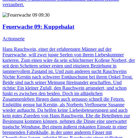
verzaubert.
09:30
Feuerwache 09
: Kuppelsalat
Actionserie
Hans Rauchwein, einer der erfahrensten Männer auf der
Feuerwache, will zwei junge Seelen von ihrem Liebeskummer
kurieren. Zum einen wäre da sein schüchterner Kollege Norbert, der
seit dem Scheitern seiner ersten und einzigen Beziehung in
jammervollem Zustand ist. Und zum anderen sucht Rauchweins
Nichte Kerstin nach schwerer Enttäuschung bei ihrem Onkel Trost.
Beide sind nach seiner Meinung füreinander geschaffen. Und
richtig: Ein kleiner Zufall, den Rauchwein arrangiert, und schon
funkt es zwischen den beiden. Doch im alltäglichen
Zusammenleben fliegen dann auch genauso schnell die Fetzen.
Endgültig genug hat Kerstin, als Norberts Verflossene Susanne
wieder auftaucht. Da helfen keine Liebesbeteuerungen und auch
kein gutes Zureden von Hans Rauchwein. Ehe die Beteiligten zur
Besinnung kommen können, nehmen die Dinge eine unerwartet
tragische Wendung. Bei einem äußerst riskanten Einsatz in einer
brennenden Fabrikhalle, in der unter anderem Fässer mit
Chemikalien lagern, erleidet Hans Rauchwein einen tödlichen