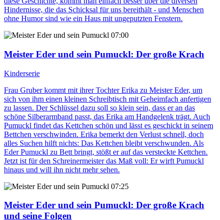
diese Geschichte, kommt man einfach besser über die diversen
Hindernisse, die das Schicksal für uns bereithält - und Menschen
ohne Humor sind wie ein Haus mit ungeputzten Fenstern.
07:00
Meister Eder und sein Pumuckl
: Der große Krach
Kinderserie
Frau Gruber kommt mit ihrer Tochter Erika zu Meister Eder, um
sich von ihm einen kleinen Schreibtisch mit Geheimfach anfertigen
zu lassen. Der Schlüssel dazu soll so klein sein, dass er an das
schöne Silberarmband passt, das Erika am Handgelenk trägt. Auch
Pumuckl findet das Kettchen schön und lässt es geschickt in seinem
Bettchen verschwinden. Erika bemerkt den Verlust schnell, doch
alles Suchen hilft nichts: Das Kettchen bleibt verschwunden. Als
Eder Pumuckl zu Bett bringt, stößt er auf das versteckte Kettchen.
Jetzt ist für den Schreinermeister das Maß voll: Er wirft Pumuckl
hinaus und will ihn nicht mehr sehen.
07:25
Meister Eder und sein Pumuckl
: Der große Krach
und seine Folgen