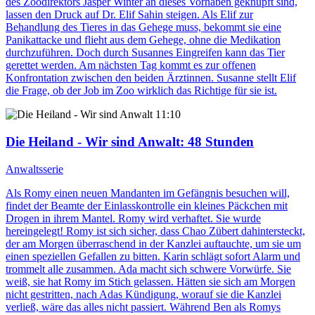
des Zoodirektors Jasper Winter an dieses Vorhaben geknüpft sind,
lassen den Druck auf Dr. Elif Sahin steigen. Als Elif zur
Behandlung des Tieres in das Gehege muss, bekommt sie eine
Panikattacke und flieht aus dem Gehege, ohne die Medikation
durchzuführen. Doch durch Susannes Eingreifen kann das Tier
gerettet werden. Am nächsten Tag kommt es zur offenen
Konfrontation zwischen den beiden Ärztinnen. Susanne stellt Elif
die Frage, ob der Job im Zoo wirklich das Richtige für sie ist.
11:10
Die Heiland - Wir sind Anwalt
: 48 Stunden
Anwaltsserie
Als Romy einen neuen Mandanten im Gefängnis besuchen will,
findet der Beamte der Einlasskontrolle ein kleines Päckchen mit
Drogen in ihrem Mantel. Romy wird verhaftet. Sie wurde
hereingelegt! Romy ist sich sicher, dass Chao Zübert dahintersteckt,
der am Morgen überraschend in der Kanzlei auftauchte, um sie um
einen speziellen Gefallen zu bitten. Karin schlägt sofort Alarm und
trommelt alle zusammen. Ada macht sich schwere Vorwürfe. Sie
weiß, sie hat Romy im Stich gelassen. Hätten sie sich am Morgen
nicht gestritten, nach Adas Kündigung, worauf sie die Kanzlei
verließ, wäre das alles nicht passiert. Während Ben als Romys