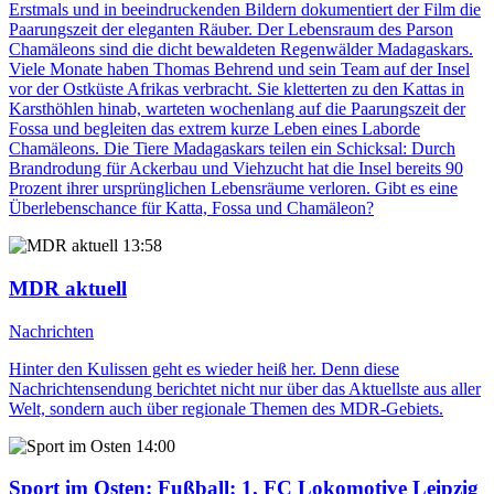
Erstmals und in beeindruckenden Bildern dokumentiert der Film die
Paarungszeit der eleganten Räuber. Der Lebensraum des Parson
Chamäleons sind die dicht bewaldeten Regenwälder Madagaskars.
Viele Monate haben Thomas Behrend und sein Team auf der Insel
vor der Ostküste Afrikas verbracht. Sie kletterten zu den Kattas in
Karsthöhlen hinab, warteten wochenlang auf die Paarungszeit der
Fossa und begleiten das extrem kurze Leben eines Laborde
Chamäleons. Die Tiere Madagaskars teilen ein Schicksal: Durch
Brandrodung für Ackerbau und Viehzucht hat die Insel bereits 90
Prozent ihrer ursprünglichen Lebensräume verloren. Gibt es eine
Überlebenschance für Katta, Fossa und Chamäleon?
13:58
MDR aktuell
Nachrichten
Hinter den Kulissen geht es wieder heiß her. Denn diese
Nachrichtensendung berichtet nicht nur über das Aktuellste aus aller
Welt, sondern auch über regionale Themen des MDR-Gebiets.
14:00
Sport im Osten
: Fußball: 1. FC Lokomotive Leipzig