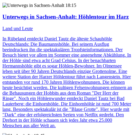
18:15
Unterwegs in Sachsen-Anhalt
: Höhlentour im Harz
Land und Leute
In Rübeland entdeckt Daniel Tautz die älteste Schauhöhle
Deutschlands: Die Baumannshöhle. Bei seinem Ausflug
beeindrucken ihn die spektakulären Tropfsteinformationen. Der
Besuch bietet vor allem im Sommer eine angenehme Abkühlung. In
der Höhle sind etwa acht Grad Celsius. In der benachbarten
Hermannshöhle gibt es sogar Höhlen-Bewohner. Im Olmensee
leben seit über 90 Jahren Deutschlands einzige Grottenolme. Eine
weitere Station der Harzer Höhlentour führt nach Langenstein. Hier
entstanden vor rund 170 Jahren Höhlenwohnungen. Die können
heute besichtigt werden. Die kultigen Felsenwohnungen erinnern an
die Behausungen der Hobbits aus dem Roman "Der Herr der
Ringe". Noch ein Höhlenwunder entdeckt Daniel Tautz bei Bad
Lauterberg: die Einhornhöhle. Die Einhornhöhle ist rund 700 Meter
lang. Besonders spektakulär ist die "Blaue Grotte". Hier wurde mit
"Dark" eine der erfolgreichsten Serien von Netflix gedreht. Den
Drehort in der Höhle schauen sich jedes Jahr etwa 25.000
Menschen aus aller Welt an.