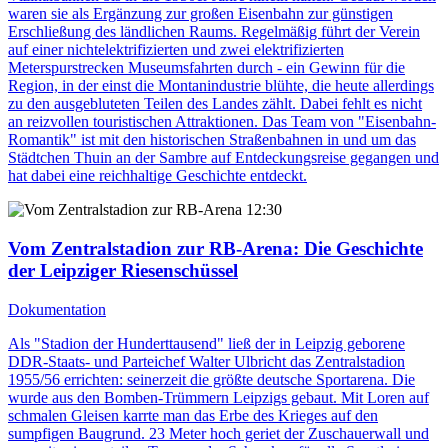
waren sie als Ergänzung zur großen Eisenbahn zur günstigen
Erschließung des ländlichen Raums. Regelmäßig führt der Verein
auf einer nichtelektrifizierten und zwei elektrifizierten
Meterspurstrecken Museumsfahrten durch - ein Gewinn für die
Region, in der einst die Montanindustrie blühte, die heute allerdings
zu den ausgebluteten Teilen des Landes zählt. Dabei fehlt es nicht
an reizvollen touristischen Attraktionen. Das Team von "Eisenbahn-
Romantik" ist mit den historischen Straßenbahnen in und um das
Städtchen Thuin an der Sambre auf Entdeckungsreise gegangen und
hat dabei eine reichhaltige Geschichte entdeckt.
12:30
Vom Zentralstadion zur RB-Arena
: Die Geschichte
der Leipziger Riesenschüssel
Dokumentation
Als "Stadion der Hunderttausend" ließ der in Leipzig geborene
DDR-Staats- und Parteichef Walter Ulbricht das Zentralstadion
1955/56 errichten: seinerzeit die größte deutsche Sportarena. Die
wurde aus den Bomben-Trümmern Leipzigs gebaut. Mit Loren auf
schmalen Gleisen karrte man das Erbe des Krieges auf den
sumpfigen Baugrund. 23 Meter hoch geriet der Zuschauerwall und