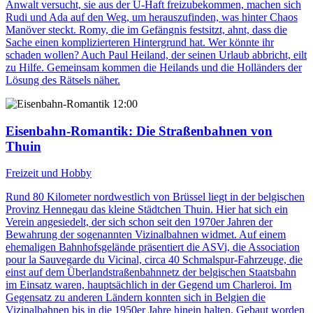
Anwalt versucht, sie aus der U-Haft freizubekommen, machen sich
Rudi und Ada auf den Weg, um herauszufinden, was hinter Chaos
Manöver steckt. Romy, die im Gefängnis festsitzt, ahnt, dass die
Sache einen komplizierteren Hintergrund hat. Wer könnte ihr
schaden wollen? Auch Paul Heiland, der seinen Urlaub abbricht, eilt
zu Hilfe. Gemeinsam kommen die Heilands und die Holländers der
Lösung des Rätsels näher.
12:00
Eisenbahn-Romantik
: Die Straßenbahnen von
Thuin
Freizeit und Hobby
Rund 80 Kilometer nordwestlich von Brüssel liegt in der belgischen
Provinz Hennegau das kleine Städtchen Thuin. Hier hat sich ein
Verein angesiedelt, der sich schon seit den 1970er Jahren der
Bewahrung der sogenannten Vizinalbahnen widmet. Auf einem
ehemaligen Bahnhofsgelände präsentiert die ASVi, die Association
pour la Sauvegarde du Vicinal, circa 40 Schmalspur-Fahrzeuge, die
einst auf dem Überlandstraßenbahnnetz der belgischen Staatsbahn
im Einsatz waren, hauptsächlich in der Gegend um Charleroi. Im
Gegensatz zu anderen Ländern konnten sich in Belgien die
Vizinalbahnen bis in die 1950er Jahre hinein halten. Gebaut worden