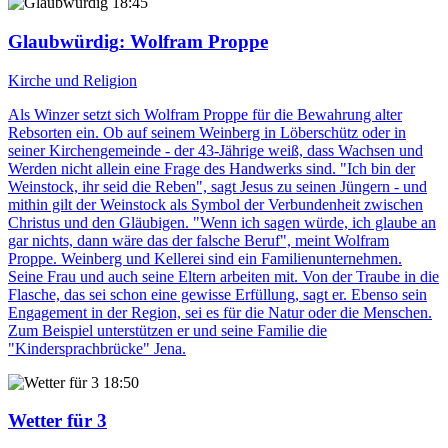
18:45
Glaubwürdig
: Wolfram Proppe
Kirche und Religion
Als Winzer setzt sich Wolfram Proppe für die Bewahrung alter
Rebsorten ein. Ob auf seinem Weinberg in Löberschütz oder in
seiner Kirchengemeinde - der 43-Jährige weiß, dass Wachsen und
Werden nicht allein eine Frage des Handwerks sind. "Ich bin der
Weinstock, ihr seid die Reben", sagt Jesus zu seinen Jüngern - und
mithin gilt der Weinstock als Symbol der Verbundenheit zwischen
Christus und den Gläubigen. "Wenn ich sagen würde, ich glaube an
gar nichts, dann wäre das der falsche Beruf", meint Wolfram
Proppe. Weinberg und Kellerei sind ein Familienunternehmen.
Seine Frau und auch seine Eltern arbeiten mit. Von der Traube in die
Flasche, das sei schon eine gewisse Erfüllung, sagt er. Ebenso sein
Engagement in der Region, sei es für die Natur oder die Menschen.
Zum Beispiel unterstützen er und seine Familie die
"Kindersprachbrücke" Jena.
18:50
Wetter für 3