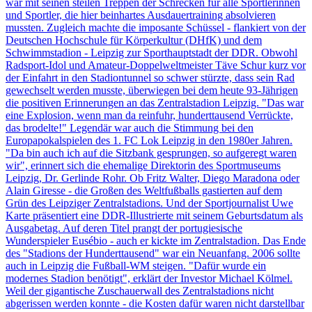
war mit seinen steilen Treppen der Schrecken für alle Sportlerinnen
und Sportler, die hier beinhartes Ausdauertraining absolvieren
mussten. Zugleich machte die imposante Schüssel - flankiert von der
Deutschen Hochschule für Körperkultur (DHfK) und dem
Schwimmstadion - Leipzig zur Sporthauptstadt der DDR. Obwohl
Radsport-Idol und Amateur-Doppelweltmeister Täve Schur kurz vor
der Einfahrt in den Stadiontunnel so schwer stürzte, dass sein Rad
gewechselt werden musste, überwiegen bei dem heute 93-Jährigen
die positiven Erinnerungen an das Zentralstadion Leipzig. "Das war
eine Explosion, wenn man da reinfuhr, hunderttausend Verrückte,
das brodelte!" Legendär war auch die Stimmung bei den
Europapokalspielen des 1. FC Lok Leipzig in den 1980er Jahren.
"Da bin auch ich auf die Sitzbank gesprungen, so aufgeregt waren
wir", erinnert sich die ehemalige Direktorin des Sportmuseums
Leipzig, Dr. Gerlinde Rohr. Ob Fritz Walter, Diego Maradona oder
Alain Giresse - die Großen des Weltfußballs gastierten auf dem
Grün des Leipziger Zentralstadions. Und der Sportjournalist Uwe
Karte präsentiert eine DDR-Illustrierte mit seinem Geburtsdatum als
Ausgabetag. Auf deren Titel prangt der portugiesische
Wunderspieler Eusébio - auch er kickte im Zentralstadion. Das Ende
des "Stadions der Hunderttausend" war ein Neuanfang. 2006 sollte
auch in Leipzig die Fußball-WM steigen. "Dafür wurde ein
modernes Stadion benötigt", erklärt der Investor Michael Kölmel.
Weil der gigantische Zuschauerwall des Zentralstadions nicht
abgerissen werden konnte - die Kosten dafür waren nicht darstellbar