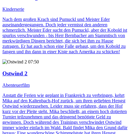
Kinderserie
Nach dem großen Krach sind Pumuckl und Meister Eder
auseinandergegangen. Doch jeder vermisst den anderen
schmerzlich. Meister Eder sucht den Pumuckl, aber der Kobold ist
spurlos verschwunden - bis Herr Bernbacher am Stammtisch von
merkwürdigen Dingen berichtet, die sich bei ihm zu Hause
zutragen. Er hat auch schon eine Falle gebaut, um den Kobold zu
fangen und ihn dann in einer Kiste nach Amerika zu schicken!
07:50
Ostwind 2
Abenteuerfilm
Anstatt die Ferien wie geplant in Frankreich zu verbringen, kehrt
Mika auf den Kaltenbach-Hof zurück, um ihren geliebten Hengst
Ostwind wiederzusehen. Leider muss sie erfahren, dass der Hof
kurz vor der Pleite steht. Mika beschließt, an einem hoch dotierten
Turnier teilzunehmen und das dringend benötigte Geld zu
gewinnen. Doch während des Trainings verschwindet Ostwind
immer wieder einfach im Wald. Bald findet Mika den Grund dafür
heraus: Eine wunderschöne Schimmelstute hat ihren Hengst