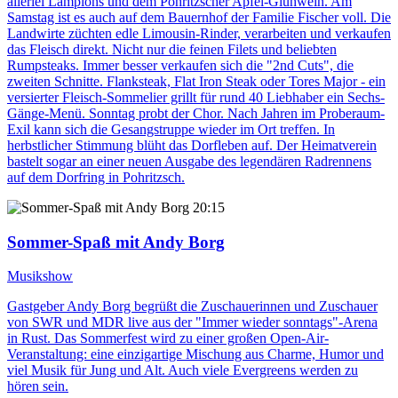
allerlei Lampions und dem Pohritzscher Apfel-Glühwein. Am
Samstag ist es auch auf dem Bauernhof der Familie Fischer voll. Die
Landwirte züchten edle Limousin-Rinder, verarbeiten und verkaufen
das Fleisch direkt. Nicht nur die feinen Filets und beliebten
Rumpsteaks. Immer besser verkaufen sich die "2nd Cuts", die
zweiten Schnitte. Flanksteak, Flat Iron Steak oder Tores Major - ein
versierter Fleisch-Sommelier grillt für rund 40 Liebhaber ein Sechs-
Gänge-Menü. Sonntag probt der Chor. Nach Jahren im Proberaum-
Exil kann sich die Gesangstruppe wieder im Ort treffen. In
herbstlicher Stimmung blüht das Dorfleben auf. Der Heimatverein
bastelt sogar an einer neuen Ausgabe des legendären Radrennens
auf dem Dorfring in Pohritzsch.
20:15
Sommer-Spaß mit Andy Borg
Musikshow
Gastgeber Andy Borg begrüßt die Zuschauerinnen und Zuschauer
von SWR und MDR live aus der "Immer wieder sonntags"-Arena
in Rust. Das Sommerfest wird zu einer großen Open-Air-
Veranstaltung: eine einzigartige Mischung aus Charme, Humor und
viel Musik für Jung und Alt. Auch viele Evergreens werden zu
hören sein.