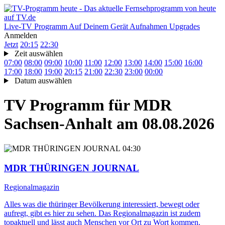
Live-TV
Programm
Auf Deinem Gerät
Aufnahmen
Upgrades
Anmelden
Jetzt
20:15
22:30
Zeit auswählen
07:00
08:00
09:00
10:00
11:00
12:00
13:00
14:00
15:00
16:00
17:00
18:00
19:00
20:15
21:00
22:30
23:00
00:00
Datum auswählen
TV Programm für
MDR
Sachsen-Anhalt
am 08.08.2026
04:30
MDR THÜRINGEN JOURNAL
Regionalmagazin
Alles was die thüringer Bevölkerung interessiert, bewegt oder
aufregt, gibt es hier zu sehen. Das Regionalmagazin ist zudem
topaktuell und lässt auch Menschen vor Ort zu Wort kommen.