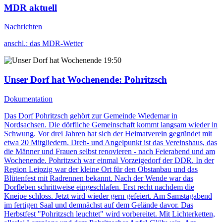
MDR aktuell
Nachrichten
anschl.: das MDR-Wetter
19:50
Unser Dorf hat Wochenende
: Pohritzsch
Dokumentation
Das Dorf Pohritzsch gehört zur Gemeinde Wiedemar in
Nordsachsen. Die dörfliche Gemeinschaft kommt langsam wieder in
Schwung. Vor drei Jahren hat sich der Heimatverein gegründet mit
etwa 20 Mitgliedern. Dreh- und Angelpunkt ist das Vereinshaus, das
die Männer und Frauen selbst renovieren - nach Feierabend und am
Wochenende. Pohritzsch war einmal Vorzeigedorf der DDR. In der
Region Leipzig war der kleine Ort für den Obstanbau und das
Blütenfest mit Radrennen bekannt. Nach der Wende war das
Dorfleben schrittweise eingeschlafen. Erst recht nachdem die
Kneipe schloss. Jetzt wird wieder gern gefeiert. Am Samstagabend
im fertigen Saal und demnächst auf dem Gelände davor. Das
Herbstfest "Pohritzsch leuchtet" wird vorbereitet. Mit Lichterketten,