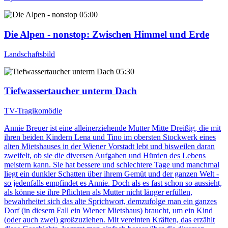
05:00
Die Alpen - nonstop
: Zwischen Himmel und Erde
Landschaftsbild
05:30
Tiefwassertaucher unterm Dach
TV-Tragikomödie
Annie Breuer ist eine alleinerziehende Mutter Mitte Dreißig, die mit
ihren beiden Kindern Lena und Tino im obersten Stockwerk eines
alten Mietshauses in der Wiener Vorstadt lebt und bisweilen daran
zweifelt, ob sie die diversen Aufgaben und Hürden des Lebens
meistern kann. Sie hat bessere und schlechtere Tage und manchmal
liegt ein dunkler Schatten über ihrem Gemüt und der ganzen Welt -
so jedenfalls empfindet es Annie. Doch als es fast schon so aussieht,
als könne sie ihre Pflichten als Mutter nicht länger erfüllen,
bewahrheitet sich das alte Sprichwort, demzufolge man ein ganzes
Dorf (in diesem Fall ein Wiener Mietshaus) braucht, um ein Kind
(oder auch zwei) großzuziehen. Mit vereinten Kräften, das erzählt