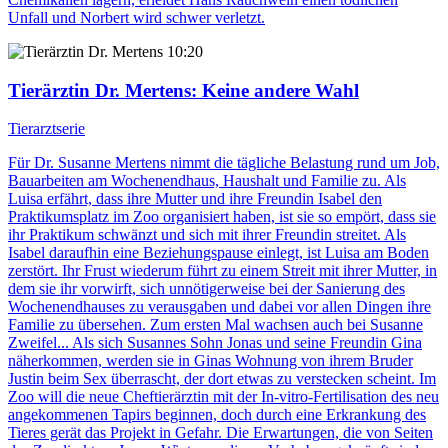
Unfall und Norbert wird schwer verletzt.
10:20
Tierärztin Dr. Mertens
: Keine andere Wahl
Tierarztserie
Für Dr. Susanne Mertens nimmt die tägliche Belastung rund um Job,
Bauarbeiten am Wochenendhaus, Haushalt und Familie zu. Als
Luisa erfährt, dass ihre Mutter und ihre Freundin Isabel den
Praktikumsplatz im Zoo organisiert haben, ist sie so empört, dass sie
ihr Praktikum schwänzt und sich mit ihrer Freundin streitet. Als
Isabel daraufhin eine Beziehungspause einlegt, ist Luisa am Boden
zerstört. Ihr Frust wiederum führt zu einem Streit mit ihrer Mutter, in
dem sie ihr vorwirft, sich unnötigerweise bei der Sanierung des
Wochenendhauses zu verausgaben und dabei vor allen Dingen ihre
Familie zu übersehen. Zum ersten Mal wachsen auch bei Susanne
Zweifel... Als sich Susannes Sohn Jonas und seine Freundin Gina
näherkommen, werden sie in Ginas Wohnung von ihrem Bruder
Justin beim Sex überrascht, der dort etwas zu verstecken scheint. Im
Zoo will die neue Cheftierärztin mit der In-vitro-Fertilisation des neu
angekommenen Tapirs beginnen, doch durch eine Erkrankung des
Tieres gerät das Projekt in Gefahr. Die Erwartungen, die von Seiten