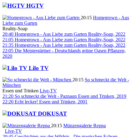
HGTV
20:15
Homegrown - Aus
Liebe zum Garten
Reality-Soap
20:40
Homegrown - Aus Liebe zum Garten
Reality-Soap, 2022
21:05
Homegrown - Aus Liebe zum Garten
Reality-Soap, 2022
21:35
Homegrown - Aus Liebe zum Garten
Reality-Soap, 2022
22:05
Die Meistergärtner - Deutschlands grüne Oasen
Pflanzen,
2020
Lilo TV
20:15
So schmeckt die Welt -
München
Essen und Trinken
Live-TV
21:20
So schmeckt die Welt - Paznaun
Essen und Trinken, 2019
22:20
Echt lecker!
Essen und Trinken, 2001
DOKUSAT
20:15
Münzengalerie Reppa
Live-TV
20:45
Geschichten aus der Wildnis - Die magischen Echsen