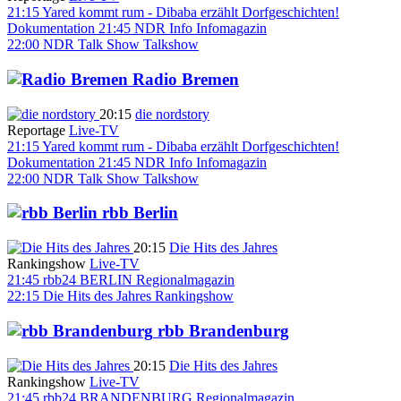
21:15
Yared kommt rum - Dibaba erzählt Dorfgeschichten!
Dokumentation
21:45
NDR Info
Infomagazin
22:00
NDR Talk Show
Talkshow
Radio Bremen
20:15
die nordstory
Reportage
Live-TV
21:15
Yared kommt rum - Dibaba erzählt Dorfgeschichten!
Dokumentation
21:45
NDR Info
Infomagazin
22:00
NDR Talk Show
Talkshow
rbb Berlin
20:15
Die Hits des Jahres
Rankingshow
Live-TV
21:45
rbb24 BERLIN
Regionalmagazin
22:15
Die Hits des Jahres
Rankingshow
rbb Brandenburg
20:15
Die Hits des Jahres
Rankingshow
Live-TV
21:45
rbb24 BRANDENBURG
Regionalmagazin