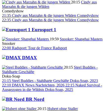
20:15
Cindy aus
Marzahn & die jungen Wilden
Comedyshow
21:35
Cindy aus Marzahn & die jungen Wilden
Comedyshow
22:35
Cindy aus Marzahn & die jungen Wilden
Comedyshow
Eurosport 1
19:59
Snooker: Shanghai Masters
Snooker
22:00
Radsport: Tour de France
Radsport
DMAX
20:15
Steel Buddies -
Stahlharte Geschäfte
Doku-Soap
21:15
Steel Buddies - Stahlharte Geschäfte
Doku-Soap, 2023
22:10
DMAX News
Nachrichten, 2026
22:15
Naked Survival -
Ausgezogen in die Wildnis
Doku-Soap, 2025
BR Nord
20:15
Hubert ohne Staller