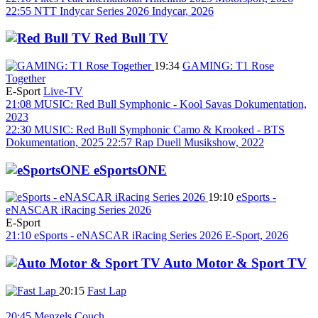
22:55
NTT Indycar Series 2026
Indycar, 2026
Red Bull TV
19:34
GAMING: T1 Rose
Together
E-Sport
Live-TV
21:08
MUSIC: Red Bull Symphonic - Kool Savas
Dokumentation,
2023
22:30
MUSIC: Red Bull Symphonic Camo & Krooked - BTS
Dokumentation, 2025
22:57
Rap Duell
Musikshow, 2022
eSportsONE
19:10
eSports -
eNASCAR iRacing Series 2026
E-Sport
21:10
eSports - eNASCAR iRacing Series 2026
E-Sport, 2026
Auto Motor & Sport TV
20:15
Fast Lap
20:45
Menzels Couch