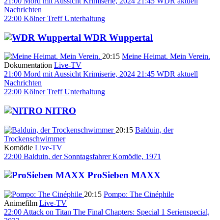
21:00
Mord mit Aussicht
Krimiserie, 2024
21:45
WDR aktuell
Nachrichten
22:00
Kölner Treff
Unterhaltung
WDR Wuppertal
20:15
Meine Heimat. Mein Verein.
Dokumentation
Live-TV
21:00
Mord mit Aussicht
Krimiserie, 2024
21:45
WDR aktuell
Nachrichten
22:00
Kölner Treff
Unterhaltung
NITRO
20:15
Balduin, der
Trockenschwimmer
Komödie
Live-TV
22:00
Balduin, der Sonntagsfahrer
Komödie, 1971
ProSieben MAXX
20:15
Pompo: The Cinéphile
Animefilm
Live-TV
22:00
Attack on Titan The Final Chapters: Special 1
Serienspecial,