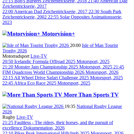
21:15
Bob's Burgers
Zeichentrickserie, 2018
21:40
American Dad
Zeichentrickserie, 2017
22:00
American Dad
Zeichentrickserie, 2017
22:30
South Park
Zeichentrickserie, 2002
22:55
Solar Opposites
Animationsserie,
2023
Motorvision+
20:00
Isle of Man Tourist
Trophy 2026
Motorradsport
Live-TV
20:50
Icelandic Formula Offroad 2025
Motorsport, 2025
21:20
Monster Jam Championship 2025
Motorsport, 2025
21:45
FIM Quadcross World Championship 2026
Motorsport, 2026
22:15
All Wheel Drive Safari Challenge 2025
Motorsport, 2025
22:45
Africa Eco Race 2025
Motorsport, 2025
More Than Sports TV
19:35
National Rugby League
2026
Rugby
Live-TV
21:25
Faultless - The riders, their horses, and the pursuit of
excellence
Dokumentation, 2026
22:10
Pikes Peak International Hillclimb 2025
Motorsport, 2026