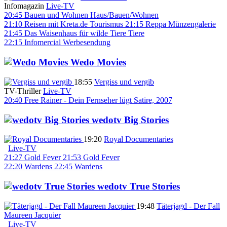
Infomagazin
Live-TV
20:45
Bauen und Wohnen
Haus/Bauen/Wohnen
21:10
Reisen mit Kreta.de
Tourismus
21:15
Reppa Münzengalerie
21:45
Das Waisenhaus für wilde Tiere
Tiere
22:15
Infomercial
Werbesendung
Wedo Movies
18:55
Vergiss und vergib
TV-Thriller
Live-TV
20:40
Free Rainer - Dein Fernseher lügt
Satire, 2007
wedotv Big Stories
19:20
Royal Documentaries
Live-TV
21:27
Gold Fever
21:53
Gold Fever
22:20
Wardens
22:45
Wardens
wedotv True Stories
19:48
Täterjagd - Der Fall
Maureen Jacquier
Live-TV