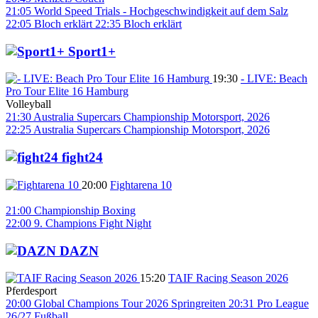
21:05
World Speed Trials - Hochgeschwindigkeit auf dem Salz
22:05
Bloch erklärt
22:35
Bloch erklärt
Sport1+
19:30
- LIVE: Beach
Pro Tour Elite 16 Hamburg
Volleyball
21:30
Australia Supercars Championship
Motorsport, 2026
22:25
Australia Supercars Championship
Motorsport, 2026
fight24
20:00
Fightarena 10
21:00
Championship Boxing
22:00
9. Champions Fight Night
DAZN
15:20
TAIF Racing Season 2026
Pferdesport
20:00
Global Champions Tour 2026
Springreiten
20:31
Pro League
26/27
Fußball