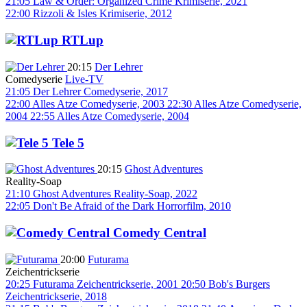
21:05
Law & Order: Organized Crime
Krimiserie, 2021
22:00
Rizzoli & Isles
Krimiserie, 2012
RTLup
20:15
Der Lehrer
Comedyserie
Live-TV
21:05
Der Lehrer
Comedyserie, 2017
22:00
Alles Atze
Comedyserie, 2003
22:30
Alles Atze
Comedyserie,
2004
22:55
Alles Atze
Comedyserie, 2004
Tele 5
20:15
Ghost Adventures
Reality-Soap
21:10
Ghost Adventures
Reality-Soap, 2022
22:05
Don't Be Afraid of the Dark
Horrorfilm, 2010
Comedy Central
20:00
Futurama
Zeichentrickserie
20:25
Futurama
Zeichentrickserie, 2001
20:50
Bob's Burgers
Zeichentrickserie, 2018