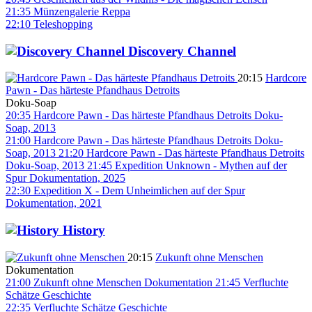
21:35
Münzengalerie Reppa
22:10
Teleshopping
Discovery Channel
20:15
Hardcore
Pawn - Das härteste Pfandhaus Detroits
Doku-Soap
20:35
Hardcore Pawn - Das härteste Pfandhaus Detroits
Doku-
Soap, 2013
21:00
Hardcore Pawn - Das härteste Pfandhaus Detroits
Doku-
Soap, 2013
21:20
Hardcore Pawn - Das härteste Pfandhaus Detroits
Doku-Soap, 2013
21:45
Expedition Unknown - Mythen auf der
Spur
Dokumentation, 2025
22:30
Expedition X - Dem Unheimlichen auf der Spur
Dokumentation, 2021
History
20:15
Zukunft ohne Menschen
Dokumentation
21:00
Zukunft ohne Menschen
Dokumentation
21:45
Verfluchte
Schätze
Geschichte
22:35
Verfluchte Schätze
Geschichte