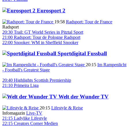
Eurosport 2
19:58
Radsport: Tour de France
Radsport
20:30
Trail: GT World Series in Pitztal
Sport
21:00
Radsport: Tour de Pologne
Radsport
22:00
Snooker: WM in Sheffield
Snooker
Sportdigital Fussball
20:15
Im Rampenlicht
- Football's Greatest Stage
20:40
Highlights Scottish Premiership
21:10
Primeira Liga
Welt der Wunder TV
20:15
Lifestyle & Reise
Infomagazin
Live-TV
21:15
Ladylike
Lifestyle
22:15
Creators Corner
Medien