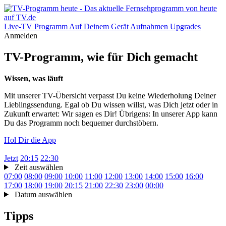
Live-TV
Programm
Auf Deinem Gerät
Aufnahmen
Upgrades
Anmelden
TV-Programm, wie für Dich gemacht
Wissen, was läuft
Mit unserer TV-Übersicht verpasst Du keine Wiederholung Deiner
Lieblingssendung. Egal ob Du wissen willst, was Dich jetzt oder in
Zukunft erwartet: Wir sagen es Dir! Übrigens: In unserer App kann
Du das Programm noch bequemer durchstöbern.
Hol Dir die App
Jetzt
20:15
22:30
Zeit auswählen
07:00
08:00
09:00
10:00
11:00
12:00
13:00
14:00
15:00
16:00
17:00
18:00
19:00
20:15
21:00
22:30
23:00
00:00
Datum auswählen
Tipps