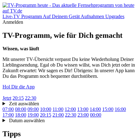
Live-TV
Programm
Auf Deinem Gerät
Aufnahmen
Upgrades
Anmelden
TV-Programm, wie für Dich gemacht
Wissen, was läuft
Mit unserer TV-Übersicht verpasst Du keine Wiederholung Deiner
Lieblingssendung. Egal ob Du wissen willst, was Dich jetzt oder in
Zukunft erwartet: Wir sagen es Dir! Übrigens: In unserer App kann
Du das Programm noch bequemer durchstöbern.
Hol Dir die App
Jetzt
20:15
22:30
Zeit auswählen
07:00
08:00
09:00
10:00
11:00
12:00
13:00
14:00
15:00
16:00
17:00
18:00
19:00
20:15
21:00
22:30
23:00
00:00
Datum auswählen
Tipps