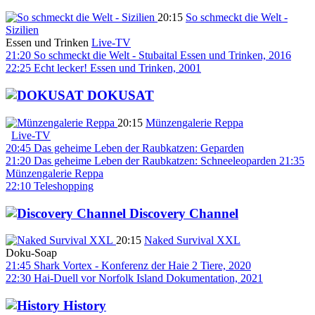
20:15
So schmeckt die Welt -
Sizilien
Essen und Trinken
Live-TV
21:20
So schmeckt die Welt - Stubaital
Essen und Trinken, 2016
22:25
Echt lecker!
Essen und Trinken, 2001
DOKUSAT
20:15
Münzengalerie Reppa
Live-TV
20:45
Das geheime Leben der Raubkatzen: Geparden
21:20
Das geheime Leben der Raubkatzen: Schneeleoparden
21:35
Münzengalerie Reppa
22:10
Teleshopping
Discovery Channel
20:15
Naked Survival XXL
Doku-Soap
21:45
Shark Vortex - Konferenz der Haie 2
Tiere, 2020
22:30
Hai-Duell vor Norfolk Island
Dokumentation, 2021
History