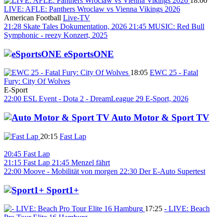
18:00
LIVE: AFLE: Panthers Wroclaw vs Vienna Vikings 2026
American Football
Live-TV
21:28
Skate Tales
Dokumentation, 2026
21:45
MUSIC: Red Bull
Symphonic - reezy
Konzert, 2025
eSportsONE
18:05
EWC 25 - Fatal
Fury: City Of Wolves
E-Sport
22:00
ESL Event - Dota 2 - DreamLeague 29
E-Sport, 2026
Auto Motor & Sport TV
20:15
Fast Lap
20:45
Fast Lap
21:15
Fast Lap
21:45
Menzel fährt
22:00
Moove - Mobilität von morgen
22:30
Der E-Auto Supertest
Sport1+
17:25
- LIVE: Beach