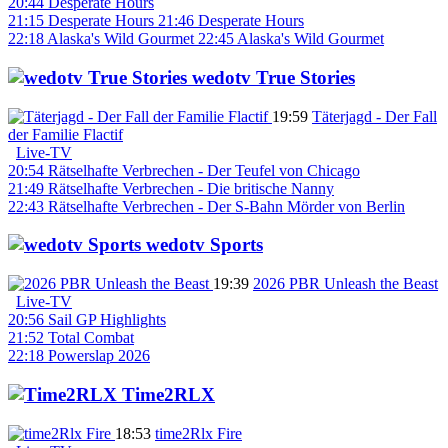
20:44
Desperate Hours
21:15
Desperate Hours
21:46
Desperate Hours
22:18
Alaska's Wild Gourmet
22:45
Alaska's Wild Gourmet
wedotv True Stories
19:59
Täterjagd - Der Fall
der Familie Flactif
Live-TV
20:54
Rätselhafte Verbrechen - Der Teufel von Chicago
21:49
Rätselhafte Verbrechen - Die britische Nanny
22:43
Rätselhafte Verbrechen - Der S-Bahn Mörder von Berlin
wedotv Sports
19:39
2026 PBR Unleash the Beast
Live-TV
20:56
Sail GP Highlights
21:52
Total Combat
22:18
Powerslap 2026
Time2RLX
18:53
time2Rlx Fire