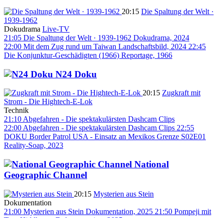
20:15
Die Spaltung der Welt ·
1939-1962
Dokudrama
Live-TV
21:05
Die Spaltung der Welt · 1939-1962
Dokudrama, 2024
22:00
Mit dem Zug rund um Taiwan
Landschaftsbild, 2024
22:45
Die Konjunktur-Geschädigten (1966)
Reportage, 1966
N24 Doku
20:15
Zugkraft mit
Strom - Die Hightech-E-Lok
Technik
21:10
Abgefahren - Die spektakulärsten Dashcam Clips
22:00
Abgefahren - Die spektakulärsten Dashcam Clips
22:55
DOKU Border Patrol USA - Einsatz an Mexikos Grenze S02E01
Reality-Soap, 2023
National
Geographic Channel
20:15
Mysterien aus Stein
Dokumentation
21:00
Mysterien aus Stein
Dokumentation, 2025
21:50
Pompeji mit