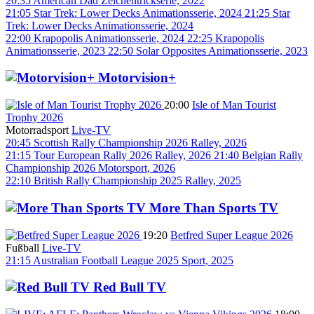
20:35
American Dad
Zeichentrickserie, 2022
21:05
Star Trek: Lower Decks
Animationsserie, 2024
21:25
Star
Trek: Lower Decks
Animationsserie, 2024
22:00
Krapopolis
Animationsserie, 2024
22:25
Krapopolis
Animationsserie, 2023
22:50
Solar Opposites
Animationsserie, 2023
Motorvision+
20:00
Isle of Man Tourist
Trophy 2026
Motorradsport
Live-TV
20:45
Scottish Rally Championship 2026
Ralley, 2026
21:15
Tour European Rally 2026
Ralley, 2026
21:40
Belgian Rally
Championship 2026
Motorsport, 2026
22:10
British Rally Championship 2025
Ralley, 2025
More Than Sports TV
19:20
Betfred Super League 2026
Fußball
Live-TV
21:15
Australian Football League 2025
Sport, 2025
Red Bull TV