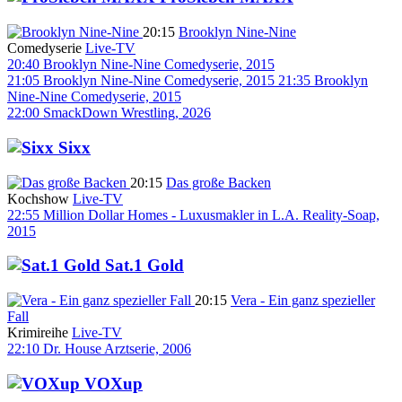
20:15
Brooklyn Nine-Nine
Comedyserie
Live-TV
20:40
Brooklyn Nine-Nine
Comedyserie, 2015
21:05
Brooklyn Nine-Nine
Comedyserie, 2015
21:35
Brooklyn
Nine-Nine
Comedyserie, 2015
22:00
SmackDown
Wrestling, 2026
Sixx
20:15
Das große Backen
Kochshow
Live-TV
22:55
Million Dollar Homes - Luxusmakler in L.A.
Reality-Soap,
2015
Sat.1 Gold
20:15
Vera - Ein ganz spezieller
Fall
Krimireihe
Live-TV
22:10
Dr. House
Arztserie, 2006
VOXup