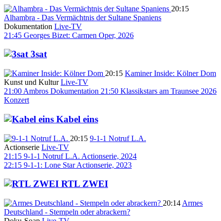
20:15
Alhambra - Das Vermächtnis der Sultane Spaniens
Dokumentation
Live-TV
21:45
Georges Bizet: Carmen
Oper, 2026
3sat
20:15
Kaminer Inside: Kölner Dom
Kunst und Kultur
Live-TV
21:00
Ambros
Dokumentation
21:50
Klassikstars am Traunsee 2026
Konzert
Kabel eins
20:15
9-1-1 Notruf L.A.
Actionserie
Live-TV
21:15
9-1-1 Notruf L.A.
Actionserie, 2024
22:15
9-1-1: Lone Star
Actionserie, 2023
RTL ZWEI
20:14
Armes
Deutschland - Stempeln oder abrackern?
Doku-Soap
Live-TV