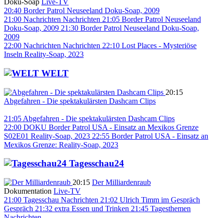
Doku-Soap
Live-TV
20:40
Border Patrol Neuseeland
Doku-Soap, 2009
21:00
Nachrichten
Nachrichten
21:05
Border Patrol Neuseeland
Doku-Soap, 2009
21:30
Border Patrol Neuseeland
Doku-Soap,
2009
22:00
Nachrichten
Nachrichten
22:10
Lost Places - Mysteriöse
Inseln
Reality-Soap, 2023
WELT
20:15
Abgefahren - Die spektakulärsten Dashcam Clips
21:05
Abgefahren - Die spektakulärsten Dashcam Clips
22:00
DOKU Border Patrol USA - Einsatz an Mexikos Grenze
S02E01
Reality-Soap, 2023
22:55
Border Patrol USA - Einsatz an
Mexikos Grenze:
Reality-Soap, 2023
Tagesschau24
20:15
Der Milliardenraub
Dokumentation
Live-TV
21:00
Tagesschau
Nachrichten
21:02
Ulrich Timm im Gespräch
Gespräch
21:32
extra
Essen und Trinken
21:45
Tagesthemen
Nachrichten