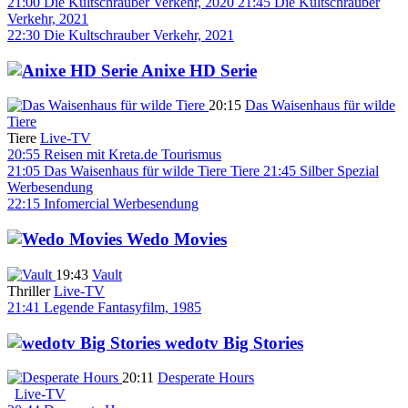
21:00
Die Kultschrauber
Verkehr, 2020
21:45
Die Kultschrauber
Verkehr, 2021
22:30
Die Kultschrauber
Verkehr, 2021
Anixe HD Serie
20:15
Das Waisenhaus für wilde
Tiere
Tiere
Live-TV
20:55
Reisen mit Kreta.de
Tourismus
21:05
Das Waisenhaus für wilde Tiere
Tiere
21:45
Silber Spezial
Werbesendung
22:15
Infomercial
Werbesendung
Wedo Movies
19:43
Vault
Thriller
Live-TV
21:41
Legende
Fantasyfilm, 1985
wedotv Big Stories
20:11
Desperate Hours
Live-TV