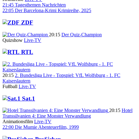
21:45
Tagesthemen
Nachrichten
22:05
Der Barcelona-Krimi
Krimireihe, 2025
ZDF
20:15
Der Quiz-Champion
Quizshow
Live-TV
RTL
20:15
2. Bundesliga Live - Topspiel: VfL Wolfsburg - 1. FC
Kaiserslautern
Fußball
Live-TV
Sat.1
20:15
Hotel
Transsilvanien 4: Eine Monster Verwandlung
Animationsfilm
Live-TV
22:00
Die Mumie
Abenteuerfilm, 1999