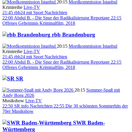
20:15
Mordkommission Istanbul
Krimireihe
Live-TV
21:45
rbb24 mit Sport
Nachrichten
22:00
Abdul B. - Die Spur der Radikalisierung
Reportage
22:15
Offenes Geheimnis
Kriminalfilm, 2018
rbb Brandenburg
20:15
Mordkommission Istanbul
Krimireihe
Live-TV
21:45
rbb24 mit Sport
Nachrichten
22:00
Abdul B. - Die Spur der Radikalisierung
Reportage
22:15
Offenes Geheimnis
Kriminalfilm, 2018
SR
20:15
Sommer-Spaß mit
Andy Borg 2026
Musikshow
Live-TV
22:50
SR info
Nachrichten
22:55
Die 30 schönsten Sommerhits der
70er
Musikshow
SWR Baden-
Württemberg