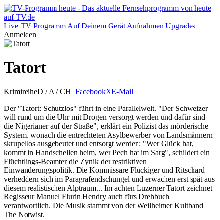
Live-TV
Programm
Auf Deinem Gerät
Aufnahmen
Upgrades
Anmelden
Tatort
Krimireihe
D / A / CH
Facebook
X
E-Mail
Der "Tatort: Schutzlos" führt in eine Parallelwelt. "Der Schweizer
will rund um die Uhr mit Drogen versorgt werden und dafür sind
die Nigerianer auf der Straße", erklärt ein Polizist das mörderische
System, wonach die entrechteten Asylbewerber von Landsmännern
skrupellos ausgebeutet und entsorgt werden: "Wer Glück hat,
kommt in Handschellen heim, wer Pech hat im Sarg", schildert ein
Flüchtlings-Beamter die Zynik der restriktiven
Einwanderungspolitik. Die Kommissare Flückiger und Ritschard
verheddern sich im Paragrafendschungel und erwachen erst spät aus
diesem realistischen Alptraum... Im achten Luzerner Tatort zeichnet
Regisseur Manuel Flurin Hendry auch fürs Drehbuch
verantwortlich. Die Musik stammt von der Weilheimer Kultband
The Notwist.