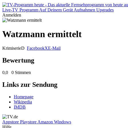
Live-TV
Programm
Auf Deinem Gerät
Aufnahmen
Upgrades
Anmelden
Watzmann ermittelt
Krimiserie
D
Facebook
X
E-Mail
Bewertung
0,0
0 Stimmen
Links zur Sendung
Homepage
Wikipedia
IMDB
Appstore
Playstore
Amazon
Windows
Hilfe