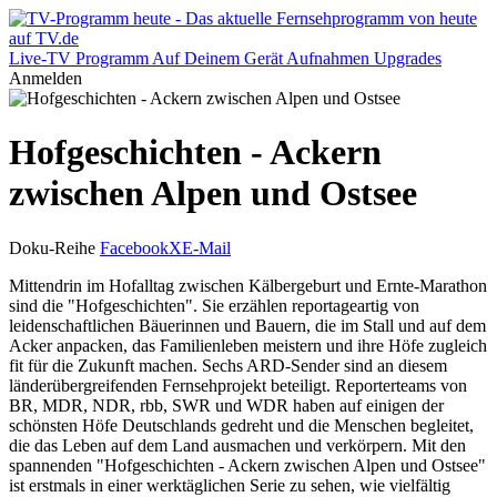
Live-TV
Programm
Auf Deinem Gerät
Aufnahmen
Upgrades
Anmelden
Hofgeschichten - Ackern
zwischen Alpen und Ostsee
Doku-Reihe
Facebook
X
E-Mail
Mittendrin im Hofalltag zwischen Kälbergeburt und Ernte-Marathon
sind die "Hofgeschichten". Sie erzählen reportageartig von
leidenschaftlichen Bäuerinnen und Bauern, die im Stall und auf dem
Acker anpacken, das Familienleben meistern und ihre Höfe zugleich
fit für die Zukunft machen. Sechs ARD-Sender sind an diesem
länderübergreifenden Fernsehprojekt beteiligt. Reporterteams von
BR, MDR, NDR, rbb, SWR und WDR haben auf einigen der
schönsten Höfe Deutschlands gedreht und die Menschen begleitet,
die das Leben auf dem Land ausmachen und verkörpern. Mit den
spannenden "Hofgeschichten - Ackern zwischen Alpen und Ostsee"
ist erstmals in einer werktäglichen Serie zu sehen, wie vielfältig