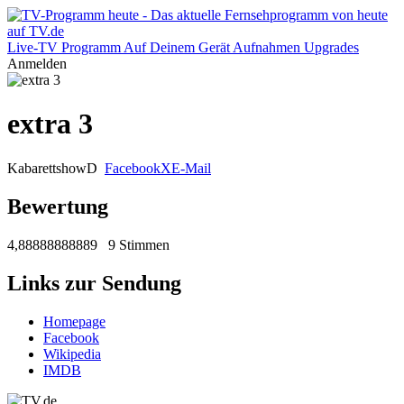
Live-TV
Programm
Auf Deinem Gerät
Aufnahmen
Upgrades
Anmelden
extra 3
Kabarettshow
D
Facebook
X
E-Mail
Bewertung
4,88888888889
9 Stimmen
Links zur Sendung
Homepage
Facebook
Wikipedia
IMDB