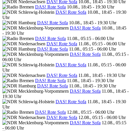
DAS! Rote Sofa
10.08., 18:45 - 19:30 Uhr
DAS! Rote Sofa
10.08., 18:45 - 19:30 Uhr
DAS! Rote Sofa
10.08., 18:45 - 19:30
Uhr
DAS! Rote Sofa
10.08., 18:45 - 19:30 Uhr
DAS! Rote Sofa
10.08., 18:45
- 19:30 Uhr
DAS! Rote Sofa
11.08., 05:15 - 06:00 Uhr
DAS! Rote Sofa
11.08., 05:15 - 06:00 Uhr
DAS! Rote Sofa
11.08., 05:15 - 06:00 Uhr
DAS! Rote Sofa
11.08., 05:15 -
06:00 Uhr
DAS! Rote Sofa
11.08., 05:15 - 06:00
Uhr
DAS! Rote Sofa
11.08., 18:45 - 19:30 Uhr
DAS! Rote Sofa
11.08., 18:45 - 19:30 Uhr
DAS! Rote Sofa
11.08., 18:45 - 19:30 Uhr
DAS! Rote Sofa
11.08., 18:45 -
19:30 Uhr
DAS! Rote Sofa
11.08., 18:45 - 19:30
Uhr
DAS! Rote Sofa
12.08., 05:15 - 06:00 Uhr
DAS! Rote Sofa
12.08., 05:15 - 06:00 Uhr
DAS! Rote Sofa
12.08., 05:15
- 06:00 Uhr