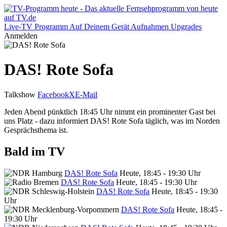
Live-TV
Programm
Auf Deinem Gerät
Aufnahmen
Upgrades
Anmelden
DAS! Rote Sofa
Talkshow
Facebook
X
E-Mail
Jeden Abend pünktlich 18:45 Uhr nimmt ein prominenter Gast bei
uns Platz - dazu informiert DAS! Rote Sofa täglich, was im Norden
Gesprächsthema ist.
Bald im TV
DAS! Rote Sofa
Heute, 18:45 - 19:30 Uhr
DAS! Rote Sofa
Heute, 18:45 - 19:30 Uhr
DAS! Rote Sofa
Heute, 18:45 - 19:30
Uhr
DAS! Rote Sofa
Heute, 18:45 -
19:30 Uhr