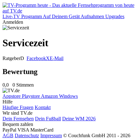
Live-TV
Programm
Auf Deinem Gerät
Aufnahmen
Upgrades
Anmelden
Servicezeit
Ratgeber
D
Facebook
X
E-Mail
Bewertung
0,0
0 Stimmen
Appstore
Playstore
Amazon
Windows
Hilfe
Häufige Fragen
Kontakt
Wir sind TV.de
Dein Fernsehen
Dein Fußball
Deine WM 2026
Bequem zahlen
PayPal
VISA
MasterCard
AGB
Datenschutz
Impressum
© Couchfunk GmbH 2011 - 2026