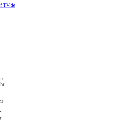
hr
Uhr
hr
r
r