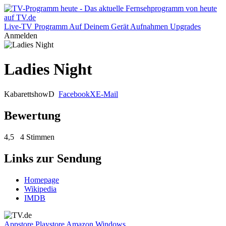
Live-TV
Programm
Auf Deinem Gerät
Aufnahmen
Upgrades
Anmelden
Ladies Night
Kabarettshow
D
Facebook
X
E-Mail
Bewertung
4,5
4 Stimmen
Links zur Sendung
Homepage
Wikipedia
IMDB
Appstore
Playstore
Amazon
Windows