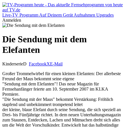
Live-TV
Programm
Auf Deinem Gerät
Aufnahmen
Upgrades
Anmelden
Die Sendung mit dem
Elefanten
Kinderserie
D
Facebook
X
E-Mail
Großer Trommelwirbel für einen kleinen Elefanten: Der allerbeste
Freund der Maus bekommt seine eigene
"Sendung mit dem Elefanten"! Das neue Magazin für
Fernsehanfänger feierte am 10. September 2007 im KI.KA
Premiere.
"Die Sendung mit der Maus" bekommt Verstärkung: Fröhlich
stapfend und unbekümmert trompetend leitet
der kleine, blaue Elefant durch seine Sendung, die sich speziell an
Drei- bis Fünfjährige richtet. In dem neuen Unterhaltungsmagazin
zum Staunen, Entdecken, Lachen und Mitmachen dreht sich alles
um die Welt der Vorschulkinder. Entwickelt hat das halbstündige