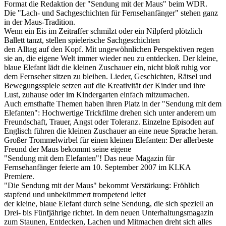
Format die Redaktion der "Sendung mit der Maus" beim WDR.
Die "Lach- und Sachgeschichten für Fernsehanfänger" stehen ganz
in der Maus-Tradition.
Wenn ein Eis im Zeitraffer schmilzt oder ein Nilpferd plötzlich
Ballett tanzt, stellen spielerische Sachgeschichten
den Alltag auf den Kopf. Mit ungewöhnlichen Perspektiven regen
sie an, die eigene Welt immer wieder neu zu entdecken. Der kleine,
blaue Elefant lädt die kleinen Zuschauer ein, nicht bloß ruhig vor
dem Fernseher sitzen zu bleiben. Lieder, Geschichten, Rätsel und
Bewegungsspiele setzen auf die Kreativität der Kinder und ihre
Lust, zuhause oder im Kindergarten einfach mitzumachen.
Auch ernsthafte Themen haben ihren Platz in der "Sendung mit dem
Elefanten": Hochwertige Trickfilme drehen sich unter anderem um
Freundschaft, Trauer, Angst oder Toleranz. Einzelne Episoden auf
Englisch führen die kleinen Zuschauer an eine neue Sprache heran.
Großer Trommelwirbel für einen kleinen Elefanten: Der allerbeste
Freund der Maus bekommt seine eigene
"Sendung mit dem Elefanten"! Das neue Magazin für
Fernsehanfänger feierte am 10. September 2007 im KI.KA
Premiere.
"Die Sendung mit der Maus" bekommt Verstärkung: Fröhlich
stapfend und unbekümmert trompetend leitet
der kleine, blaue Elefant durch seine Sendung, die sich speziell an
Drei- bis Fünfjährige richtet. In dem neuen Unterhaltungsmagazin
zum Staunen, Entdecken, Lachen und Mitmachen dreht sich alles