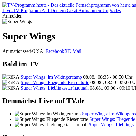
Live-TV
Programm
Auf Deinem Gerät
Aufnahmen
Upgrades
Anmelden
Super Wings
Animationsserie
USA
Facebook
X
E-Mail
Bald im TV
Super Wings: Im Wikingercamp
08.08., 08:35 - 08:50 Uhr
Super Wings: Fliegende Riesentorte
08.08., 08:50 - 09:00 U
Super Wings: Lieblingsstar hautnah
08.08., 09:00 - 09:10 U
Demnächst Live auf TV.de
Super Wings: Im Wikinger
Super Wings: Fliegende 
Super Wings: Lieblingss