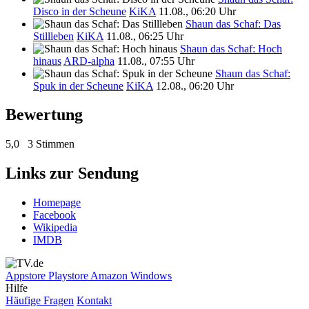
Disco in der Scheune
KiKA
11.08., 06:20 Uhr
Shaun das Schaf: Das
Stillleben
KiKA
11.08., 06:25 Uhr
Shaun das Schaf: Hoch
hinaus
ARD-alpha
11.08., 07:55 Uhr
Shaun das Schaf:
Spuk in der Scheune
KiKA
12.08., 06:20 Uhr
Bewertung
5,0
3 Stimmen
Links zur Sendung
Homepage
Facebook
Wikipedia
IMDB
Appstore
Playstore
Amazon
Windows
Hilfe
Häufige Fragen
Kontakt