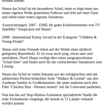
werden konnte.
Shaun das Schaf ist ein besonderes Schaf, denn es trägt einen aus
seiner eigenen Wolle gestrickten Pullover und lebt auf einer Farm
und erlebt seine ersten eigenen Abenteuer.
Auszeichnungen: 2007 - EMIL für gutes Kinderfernsehen von TV
Spielfilm "Abspecken mit Shaun"
2008 - International Emmy Award in der Kategorie "Children &
Young People"
Shaun und seine Freunde leben auf der Weide eines idyllisch
gelegenen Bauernhofs. Er ist zwar noch jung, etwas naiv und
unerfahren. Doch Shaun verfügt über einen ausgesprochenen
"Schaf-Sinn" und findet auch für die vertracktesten Situationen eine
Lösung.
Shaun das Schaf ist vielen bekannt aus der erfolgreichen und mit
zahlreichen Preisen bedachten Serie "Wallace & Gromit" aus den
Aardman Studios in Großbritannien, die unter anderem auch den
Film "Chicken Run - Hennen rennen" auf die Leinwand zauberten.
Nun hat das auf Stop-Motion-Animation spezialisierte Studio die
erste Fernsehserie vorgelegt, die bereits in 72 Länder verkauft
werden konnte.