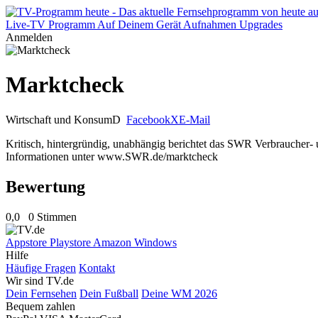
Live-TV
Programm
Auf Deinem Gerät
Aufnahmen
Upgrades
Anmelden
Marktcheck
Wirtschaft und Konsum
D
Facebook
X
E-Mail
Kritisch, hintergründig, unabhängig berichtet das SWR Verbrauche
Informationen unter www.SWR.de/marktcheck
Bewertung
0,0
0 Stimmen
Appstore
Playstore
Amazon
Windows
Hilfe
Häufige Fragen
Kontakt
Wir sind TV.de
Dein Fernsehen
Dein Fußball
Deine WM 2026
Bequem zahlen