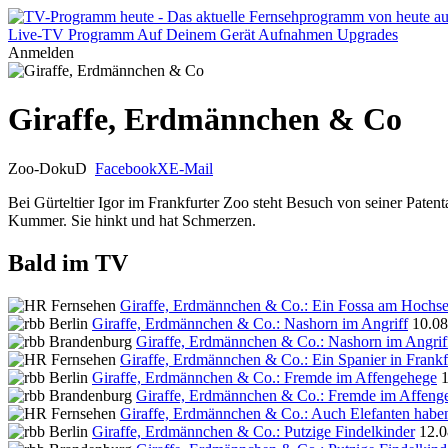
Live-TV
Programm
Auf Deinem Gerät
Aufnahmen
Upgrades
Anmelden
Giraffe, Erdmännchen & Co
Zoo-Doku
D
Facebook
X
E-Mail
Bei Gürteltier Igor im Frankfurter Zoo steht Besuch von seiner Paten
Kummer. Sie hinkt und hat Schmerzen.
Bald im TV
Giraffe, Erdmännchen & Co.: Ein Fossa am Hochse
Giraffe, Erdmännchen & Co.: Nashorn im Angriff
10.08
Giraffe, Erdmännchen & Co.: Nashorn im Angrif
Giraffe, Erdmännchen & Co.: Ein Spanier in Frankf
Giraffe, Erdmännchen & Co.: Fremde im Affengehege
1
Giraffe, Erdmännchen & Co.: Fremde im Affeng
Giraffe, Erdmännchen & Co.: Auch Elefanten hab
Giraffe, Erdmännchen & Co.: Putzige Findelkinder
12.0