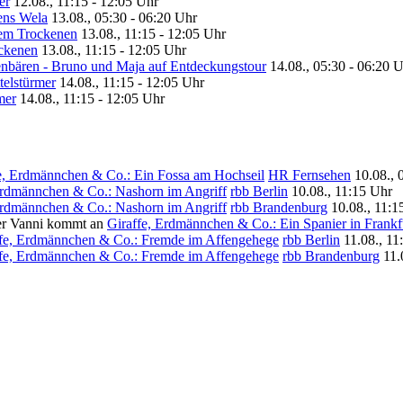
er
12.08., 11:15 - 12:05 Uhr
ens Wela
13.08., 05:30 - 06:20 Uhr
dem Trockenen
13.08., 11:15 - 12:05 Uhr
ockenen
13.08., 11:15 - 12:05 Uhr
enbären - Bruno und Maja auf Entdeckungstour
14.08., 05:30 - 06:20 
telstürmer
14.08., 11:15 - 12:05 Uhr
mer
14.08., 11:15 - 12:05 Uhr
e, Erdmännchen & Co.: Ein Fossa am Hochseil
HR Fernsehen
10.08., 
Erdmännchen & Co.: Nashorn im Angriff
rbb Berlin
10.08., 11:15 Uhr
Erdmännchen & Co.: Nashorn im Angriff
rbb Brandenburg
10.08., 11:1
Giraffe, Erdmännchen & Co.: Ein Spanier in Frankf
ffe, Erdmännchen & Co.: Fremde im Affengehege
rbb Berlin
11.08., 11
ffe, Erdmännchen & Co.: Fremde im Affengehege
rbb Brandenburg
11.