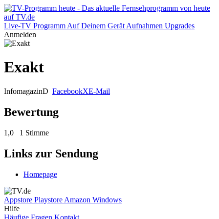
Live-TV
Programm
Auf Deinem Gerät
Aufnahmen
Upgrades
Anmelden
Exakt
Infomagazin
D
Facebook
X
E-Mail
Bewertung
1,0
1 Stimme
Links zur Sendung
Homepage
Appstore
Playstore
Amazon
Windows
Hilfe
Häufige Fragen
Kontakt