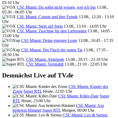
03:10 Uhr
CSI: Miami: Du sollst nicht wissen, wer ich bin
13.08.,
05:30 - 06:05 Uhr
CSI: Miami: Connie und ihre Feinde
13.08., 12:20 - 13:10
Uhr
CSI: Miami: Stein auf Stein
13.08., 13:10 - 14:05 Uhr
CSI: Miami: Zuschlag für den Lieferanten
13.08., 14:05 -
15:00 Uhr
CSI: Miami: Deine eigenen Leute
13.08., 16:45 - 17:35
Uhr
CSI: Miami: Der Fluch der guten Tat
13.08., 17:35 -
18:30 Uhr
CSI: Miami: Abgründe
13.08., 20:15 - 21:10 Uhr
CSI: Miami: Verstrahlt
13.08., 21:10 - 22:05 Uhr
Demnächst Live auf TV.de
CSI: Miami: Kinder des
Zorns
Super RTL
Heute, 22:05 Uhr
CSI: Miami: Killer-Date
Super
RTL
Heute, 23:00 Uhr
CSI: Miami: Aus
heiterem Himmel
Super RTL
Morgen, 00:00 Uhr
CSI: Miami: Leo & Sienna