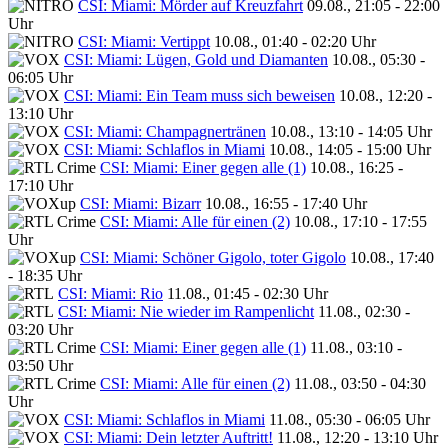
CSI: Miami: Mörder auf Kreuzfahrt
09.08., 21:05 - 22:00
Uhr
CSI: Miami: Vertippt
10.08., 01:40 - 02:20 Uhr
CSI: Miami: Lügen, Gold und Diamanten
10.08., 05:30 -
06:05 Uhr
CSI: Miami: Ein Team muss sich beweisen
10.08., 12:20 -
13:10 Uhr
CSI: Miami: Champagnertränen
10.08., 13:10 - 14:05 Uhr
CSI: Miami: Schlaflos in Miami
10.08., 14:05 - 15:00 Uhr
CSI: Miami: Einer gegen alle (1)
10.08., 16:25 -
17:10 Uhr
CSI: Miami: Bizarr
10.08., 16:55 - 17:40 Uhr
CSI: Miami: Alle für einen (2)
10.08., 17:10 - 17:55
Uhr
CSI: Miami: Schöner Gigolo, toter Gigolo
10.08., 17:40
- 18:35 Uhr
CSI: Miami: Rio
11.08., 01:45 - 02:30 Uhr
CSI: Miami: Nie wieder im Rampenlicht
11.08., 02:30 -
03:20 Uhr
CSI: Miami: Einer gegen alle (1)
11.08., 03:10 -
03:50 Uhr
CSI: Miami: Alle für einen (2)
11.08., 03:50 - 04:30
Uhr
CSI: Miami: Schlaflos in Miami
11.08., 05:30 - 06:05 Uhr
CSI: Miami: Dein letzter Auftritt!
11.08., 12:20 - 13:10 Uhr