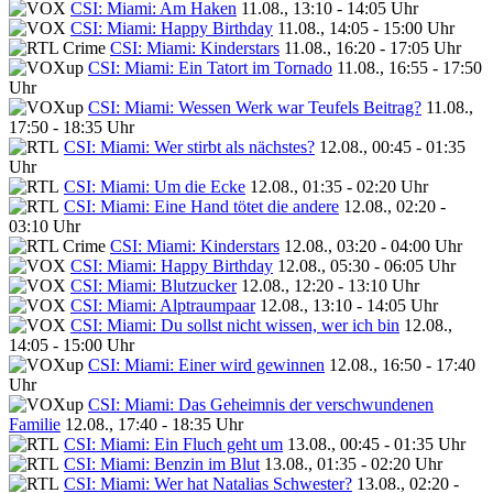
CSI: Miami: Am Haken
11.08., 13:10 - 14:05 Uhr
CSI: Miami: Happy Birthday
11.08., 14:05 - 15:00 Uhr
CSI: Miami: Kinderstars
11.08., 16:20 - 17:05 Uhr
CSI: Miami: Ein Tatort im Tornado
11.08., 16:55 - 17:50
Uhr
CSI: Miami: Wessen Werk war Teufels Beitrag?
11.08.,
17:50 - 18:35 Uhr
CSI: Miami: Wer stirbt als nächstes?
12.08., 00:45 - 01:35
Uhr
CSI: Miami: Um die Ecke
12.08., 01:35 - 02:20 Uhr
CSI: Miami: Eine Hand tötet die andere
12.08., 02:20 -
03:10 Uhr
CSI: Miami: Kinderstars
12.08., 03:20 - 04:00 Uhr
CSI: Miami: Happy Birthday
12.08., 05:30 - 06:05 Uhr
CSI: Miami: Blutzucker
12.08., 12:20 - 13:10 Uhr
CSI: Miami: Alptraumpaar
12.08., 13:10 - 14:05 Uhr
CSI: Miami: Du sollst nicht wissen, wer ich bin
12.08.,
14:05 - 15:00 Uhr
CSI: Miami: Einer wird gewinnen
12.08., 16:50 - 17:40
Uhr
CSI: Miami: Das Geheimnis der verschwundenen
Familie
12.08., 17:40 - 18:35 Uhr
CSI: Miami: Ein Fluch geht um
13.08., 00:45 - 01:35 Uhr
CSI: Miami: Benzin im Blut
13.08., 01:35 - 02:20 Uhr
CSI: Miami: Wer hat Natalias Schwester?
13.08., 02:20 -