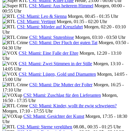
CSI: Miami: Killer-Date
Heute, 23:00 - 00:00 Uhr
CSI: Miami: Aus heiterem Himmel
Morgen, 00:00 -
00:55 Uhr
CSI: Miami: Leo & Sienna
Morgen, 00:45 - 01:35 Uhr
CSI: Miami: Vertippt
Morgen, 01:35 - 02:20 Uhr
CSI: Miami: Mörder auf Kreuzfahrt
Morgen, 02:20 - 03:10
Uhr
CSI: Miami: Stutenbisse
Morgen, 03:10 - 03:50 Uhr
CSI: Miami: Der Fluch der guten Tat
Morgen, 03:50 -
04:30 Uhr
CSI: Miami: Eine Falle der Ehre
Morgen, 12:20 - 13:10
Uhr
CSI: Miami: Zwei Stimmen in der Stille
Morgen, 13:10 -
14:05 Uhr
CSI: Miami: Lügen, Gold und Diamanten
Morgen, 14:05 -
15:00 Uhr
CSI: Miami: Die Mutter der Folter
Morgen, 16:25 -
17:10 Uhr
CSI: Miami: Zuschlag für den Lieferanten
Morgen,
16:50 - 17:35 Uhr
CSI: Miami: Kinder, wollt ihr ewig schweigen?
Morgen, 17:10 - 17:55 Uhr
CSI: Miami: Gesichter der Kunst
Morgen, 17:35 - 18:30
Uhr
CSI: Miami: Sterne verglühen
08.08., 00:35 - 01:25 Uhr