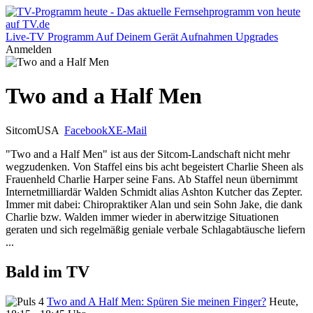
Live-TV
Programm
Auf Deinem Gerät
Aufnahmen
Upgrades
Anmelden
Two and a Half Men
Sitcom
USA
Facebook
X
E-Mail
"Two and a Half Men" ist aus der Sitcom-Landschaft nicht mehr
wegzudenken. Von Staffel eins bis acht begeistert Charlie Sheen als
Frauenheld Charlie Harper seine Fans. Ab Staffel neun übernimmt
Internetmilliardär Walden Schmidt alias Ashton Kutcher das Zepter.
Immer mit dabei: Chiropraktiker Alan und sein Sohn Jake, die dank
Charlie bzw. Walden immer wieder in aberwitzige Situationen
geraten und sich regelmäßig geniale verbale Schlagabtäusche liefern
...
Bald im TV
Two and A Half Men: Spüren Sie meinen Finger?
Heute,