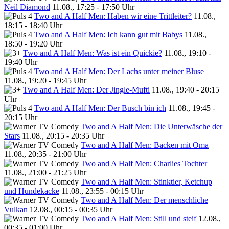
Neil Diamond
11.08., 17:25 - 17:50 Uhr
Two and A Half Men: Haben wir eine Trittleiter?
11.08.,
18:15 - 18:40 Uhr
Two and A Half Men: Ich kann gut mit Babys
11.08.,
18:50 - 19:20 Uhr
Two and A Half Men: Was ist ein Quickie?
11.08., 19:10 -
19:40 Uhr
Two and A Half Men: Der Lachs unter meiner Bluse
11.08., 19:20 - 19:45 Uhr
Two and A Half Men: Der Jingle-Mufti
11.08., 19:40 - 20:15
Uhr
Two and A Half Men: Der Busch bin ich
11.08., 19:45 -
20:15 Uhr
Two and A Half Men: Die Unterwäsche der
Stars
11.08., 20:15 - 20:35 Uhr
Two and A Half Men: Backen mit Oma
11.08., 20:35 - 21:00 Uhr
Two and A Half Men: Charlies Tochter
11.08., 21:00 - 21:25 Uhr
Two and A Half Men: Stinktier, Ketchup
und Hundekacke
11.08., 23:55 - 00:15 Uhr
Two and A Half Men: Der menschliche
Vulkan
12.08., 00:15 - 00:35 Uhr
Two and A Half Men: Still und steif
12.08.,
00:35 - 01:00 Uhr