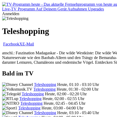
Live-TV
Programm
Auf Deinem Gerät
Aufnahmen
Upgrades
Anmelden
Teleshopping
Facebook
X
E-Mail
anschl.: Faszination Madagaskar - Die wilde Westküste: Die wilde Wes
Naturreservate wie den Baobab-Alleen und den Tsingy de Bemaraha-Nat
darunter Lemuren, Chamäleons und endemische Vögel. Entdecken Sie 
Bald im TV
Teleshopping
Heute, 01:10 - 03:10 Uhr
Teleshopping
Heute, 01:30 - 02:00 Uhr
Teleshopping
Heute, 02:00 - 02:20 Uhr
Teleshopping
Heute, 02:00 - 02:55 Uhr
Teleshopping
Heute, 02:45 - 04:45 Uhr
Teleshopping
Heute, 03:00 - 04:00 Uhr
Teleshopping
Heute, 03:10 - 05:40 Uhr