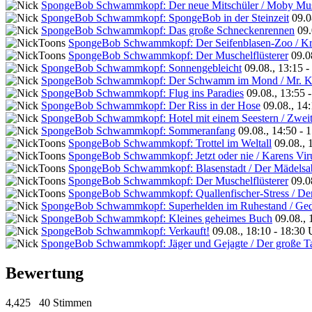
SpongeBob Schwammkopf: Der neue Mitschüler / Moby Mu
SpongeBob Schwammkopf: SpongeBob in der Steinzeit
09.0
SpongeBob Schwammkopf: Das große Schneckenrennen
09.
SpongeBob Schwammkopf: Der Seifenblasen-Zoo / Kr
SpongeBob Schwammkopf: Der Muschelflüsterer
09.0
SpongeBob Schwammkopf: Sonnengebleicht
09.08., 13:15 
SpongeBob Schwammkopf: Der Schwamm im Mond / Mr. Kr
SpongeBob Schwammkopf: Flug ins Paradies
09.08., 13:55 
SpongeBob Schwammkopf: Der Riss in der Hose
09.08., 14
SpongeBob Schwammkopf: Hotel mit einem Seestern / Zweit
SpongeBob Schwammkopf: Sommeranfang
09.08., 14:50 - 
SpongeBob Schwammkopf: Trottel im Weltall
09.08., 
SpongeBob Schwammkopf: Jetzt oder nie / Karens Vir
SpongeBob Schwammkopf: Blasenstadt / Der Mädelsa
SpongeBob Schwammkopf: Der Muschelflüsterer
09.0
SpongeBob Schwammkopf: Quallenfischer-Stress / De
SpongeBob Schwammkopf: Superhelden im Ruhestand / Gedä
SpongeBob Schwammkopf: Kleines geheimes Buch
09.08., 
SpongeBob Schwammkopf: Verkauft!
09.08., 18:10 - 18:30 
SpongeBob Schwammkopf: Jäger und Gejagte / Der große T
Bewertung
4,425
40 Stimmen