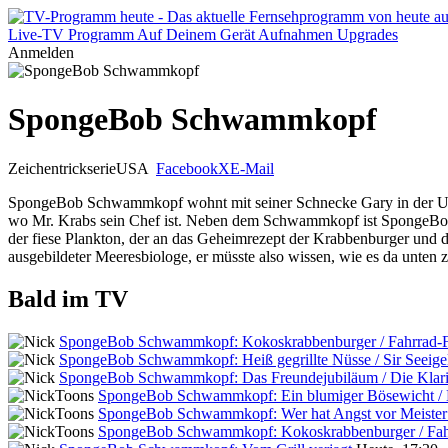
Live-TV
Programm
Auf Deinem Gerät
Aufnahmen
Upgrades
Anmelden
SpongeBob Schwammkopf
Zeichentrickserie
USA
Facebook
X
E-Mail
SpongeBob Schwammkopf wohnt mit seiner Schnecke Gary in der Unte
wo Mr. Krabs sein Chef ist. Neben dem Schwammkopf ist SpongeBobs 
der fiese Plankton, der an das Geheimrezept der Krabbenburger und di
ausgebildeter Meeresbiologe, er müsste also wissen, wie es da unten 
Bald im TV
SpongeBob Schwammkopf: Kokoskrabbenburger / Fahrrad-Fa
SpongeBob Schwammkopf: Heiß gegrillte Nüsse / Sir Seeige
SpongeBob Schwammkopf: Das Freundejubiläum / Die Klarin
SpongeBob Schwammkopf: Ein blumiger Bösewicht / D
SpongeBob Schwammkopf: Wer hat Angst vor Meister
SpongeBob Schwammkopf: Kokoskrabbenburger / Fahr