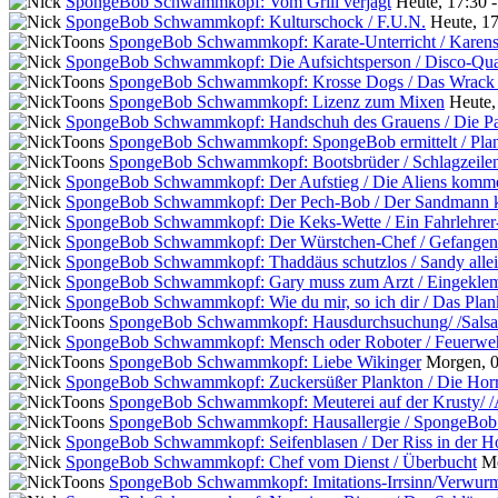
SpongeBob Schwammkopf: Vom Grill verjagt
Heute, 17:30 
SpongeBob Schwammkopf: Kulturschock / F.U.N.
Heute, 17
SpongeBob Schwammkopf: Karate-Unterricht / Karens
SpongeBob Schwammkopf: Die Aufsichtsperson / Disco-Qua
SpongeBob Schwammkopf: Krosse Dogs / Das Wrack
SpongeBob Schwammkopf: Lizenz zum Mixen
Heute,
SpongeBob Schwammkopf: Handschuh des Grauens / Die P
SpongeBob Schwammkopf: SpongeBob ermittelt / Pl
SpongeBob Schwammkopf: Bootsbrüder / Schlagzeilen
SpongeBob Schwammkopf: Der Aufstieg / Die Aliens komm
SpongeBob Schwammkopf: Der Pech-Bob / Der Sandmann
SpongeBob Schwammkopf: Die Keks-Wette / Ein Fahrlehrer
SpongeBob Schwammkopf: Der Würstchen-Chef / Gefangen 
SpongeBob Schwammkopf: Thaddäus schutzlos / Sandy allei
SpongeBob Schwammkopf: Gary muss zum Arzt / Eingekle
SpongeBob Schwammkopf: Wie du mir, so ich dir / Das Pla
SpongeBob Schwammkopf: Hausdurchsuchung/ /Salsa
SpongeBob Schwammkopf: Mensch oder Roboter / Feuerwe
SpongeBob Schwammkopf: Liebe Wikinger
Morgen, 0
SpongeBob Schwammkopf: Zuckersüßer Plankton / Die Hor
SpongeBob Schwammkopf: Meuterei auf der Krusty/ /A
SpongeBob Schwammkopf: Hausallergie / SpongeBob w
SpongeBob Schwammkopf: Seifenblasen / Der Riss in der H
SpongeBob Schwammkopf: Chef vom Dienst / Überbucht
Mo
SpongeBob Schwammkopf: Imitations-Irrsinn/Verwur