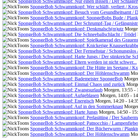
SpongeBob Schwammkopf: Nur einen Bissen / Der Schläger
SpongeBob Schwammkopf: Wer schläft, verliert / Kros
SpongeBob Schwammkopf: Besuch vom Gesundheitsamt / D
SpongeBob Schwammkopf: SpongeBobs Bude / Plankto
SpongeBob Schwammkopf: Der Schrumpf-Tag / Gefängnistr
SpongeBob Schwammkopf: Denkmalsch(m)utz
Morgen
SpongeBob Schwammkopf: Die Schneeballschlacht / Trödel
SpongeBob Schwammkopf: Spielkamerad des Grauen
SpongeBob Schwammkopf: Knickerige Knauserkrabb
SpongeBob Schwammkopf: Der Fernsehstar / Schonungslos 
SpongeBob Schwammkopf: Harte Jungs / Der stinkreiche Sc
SpongeBob Schwammkopf: Eltern werden ist nicht schwer...
SpongeBob Schwammkopf: Die Hütte im Seetang / Kra
SpongeBob Schwammkopf: Der Höhlenschwamm
Mor
SpongeBob Schwammkopf: Bademeister SpongeBob
Morgen
SpongeBob Schwammkopf: Einmal Chaos und zurück
Morge
SpongeBob Schwammkopf: Zwangsurlaub
Morgen, 13:55 - 
SpongeBob Schwammkopf: Aufgeblasen
Morgen, 14:05 - 1
SpongeBob Schwammkopf: Energisch
Morgen, 14:20 - 14:3
SpongeBob Schwammkopf: Auf in den Sommerknast
Morgen
SpongeBob Schwammkopf: Harte Jungs
Morgen, 14:50 - 15
SpongeBob Schwammkopf: Perlasitting / Der Sauber
SpongeBob Schwammkopf: Patnocchio / Lampenfiebe
SpongeBob Schwammkopf: Der Bücherwurm / Plankto
SpongeBob Schwammkopf: Der Höhlenschwamm
Mor