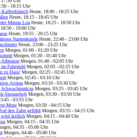
- 17:50 Uhr
:50 - 18:15 Uhr
 Kaffeeklatsch
Heute, 18:00 - 18:25 Uhr
llen
Heute, 18:15 - 18:45 Uhr
 der Mauna Loa
Heute, 18:25 - 18:50 Uhr
 18:50 - 19:00 Uhr
ause
Heute, 19:55 - 20:15 Uhr
anktons Stammkunde
Heute, 22:40 - 23:00 Uhr
schinder
Heute, 23:00 - 23:25 Uhr
en
Morgen, 01:00 - 01:20 Uhr
 kommt
Morgen, 01:20 - 01:40 Uhr
-Albtraum
Morgen, 01:40 - 02:05 Uhr
im Fahrstuhl
Morgen, 02:05 - 02:25 Uhr
n zu Haus'
Morgen, 02:25 - 02:45 Uhr
mmt
Morgen, 02:45 - 03:10 Uhr
nkton-Aroma
Morgen, 03:10 - 03:30 Uhr
 Schwachmaticus
Morgen, 03:25 - 03:45 Uhr
hr-Spongebob
Morgen, 03:30 - 03:50 Uhr
3:45 - 03:55 Uhr
ror-Muse
Morgen, 03:50 - 04:15 Uhr
uf den Zahn gefühlt
Morgen, 03:55 - 04:15 Uhr
ird ärztlich
Morgen, 04:15 - 04:40 Uhr
ose
Morgen, 04:15 - 04:35 Uhr
rgen, 04:35 - 05:00 Uhr
mt
Morgen, 04:40 - 05:00 Uhr