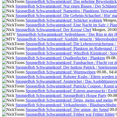
SpongeBob Schwammkopf: Das geheime Beweisstück /
SpongeBob Schwammkopf: Nur einen Bissen / Der Schläger
SpongeBob Schwammkopf: Namenlos / Planktons Verwandts
SpongeBob Schwammkopf: Die Geheim-Schachtel / Hör' mal,
SpongeBob Schwammkopf: Schicker wohnen
Morgen,
SpongeBob Schwammkopf: Eine Nacht im Safe // Plank
SpongeBob Schwammkopf: Der Krosse Chef
Morgen, 20:00
SpongeBob Schwammkopf: Seifenblasen / Der Riss in der 
SpongeBob Schwammkopf: Aushilfe gesucht / Meeresbodenp
SpongeBob Schwammkopf: Die Lebensversicherung / 
SpongeBob Schwammkopf: Plankton im Ruhestand / D
SpongeBob Schwammkopf: WinzBob Kleinkopf / Spor
SpongeBob Schwammkopf: Quallenfischer / Plankton
09.08.
SpongeBob Schwammkopf: Fundsachen / Flucht vor d
SpongeBob Schwammkopf: Der hutlose Patrick / Spielzeugge
SpongeBob Schwammkopf: Wurmwelpen
09.08., 04:4
SpongeBob Schwammkopf: Roboter Krabs / Eltern werden ist 
SpongeBob Schwammkopf: Anstreicher / Das Ausbildungsvi
SpongeBob Schwammkopf: Patricks Coupon / Kunst 
SpongeBob Schwammkopf: Extrem angespuckt / Eich
SpongeBob Schwammkopf: SpongeBob's House Party
09.08
SpongeBob Schwammkopf: Deins, meins und meins
0
SpongeBob Schwammkopf: Verkaufgenies / Blaubarschbube r
SpongeBob Schwammkopf: Der spinnt, der Spind
09.0
SpongeBob Schwammkopf: Früher war Früher früher