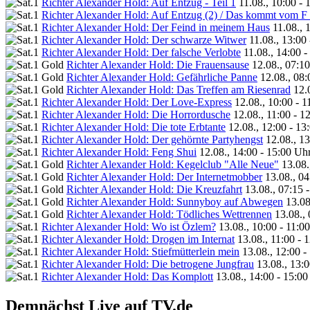
Richter Alexander Hold: Auf Entzug - Teil 1
11.08., 10:00 - 
Richter Alexander Hold: Auf Entzug (2) / Das kommt vom F .
Richter Alexander Hold: Der Feind in meinem Haus
11.08., 
Richter Alexander Hold: Der schwarze Witwer
11.08., 13:00
Richter Alexander Hold: Der falsche Verlobte
11.08., 14:00 
Richter Alexander Hold: Die Frauensause
12.08., 07:1
Richter Alexander Hold: Gefährliche Panne
12.08., 08:
Richter Alexander Hold: Das Treffen am Riesenrad
12.
Richter Alexander Hold: Der Love-Express
12.08., 10:00 - 
Richter Alexander Hold: Die Horrordusche
12.08., 11:00 - 1
Richter Alexander Hold: Die tote Erbtante
12.08., 12:00 - 13
Richter Alexander Hold: Der gehörnte Partyhengst
12.08., 1
Richter Alexander Hold: Feng Shui
12.08., 14:00 - 15:00 Uh
Richter Alexander Hold: Kegelclub "Alle Neue"
13.08.
Richter Alexander Hold: Der Internetmobber
13.08., 04
Richter Alexander Hold: Die Kreuzfahrt
13.08., 07:15 
Richter Alexander Hold: Sunnyboy auf Abwegen
13.08
Richter Alexander Hold: Tödliches Wettrennen
13.08.,
Richter Alexander Hold: Wo ist Özlem?
13.08., 10:00 - 11:0
Richter Alexander Hold: Drogen im Internat
13.08., 11:00 - 
Richter Alexander Hold: Stiefmütterlein mein
13.08., 12:00 -
Richter Alexander Hold: Die betrogene Jungfrau
13.08., 13:
Richter Alexander Hold: Das Komplott
13.08., 14:00 - 15:0
Demnächst Live auf TV.de