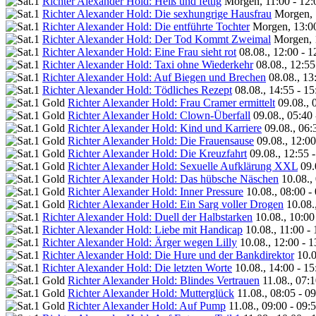
Richter Alexander Hold: Heiß und fettig
Morgen, 11:00 - 12:
Richter Alexander Hold: Die sexhungrige Hausfrau
Morgen, 
Richter Alexander Hold: Die entführte Tochter
Morgen, 13:00
Richter Alexander Hold: Der Tod Kommt Zweimal
Morgen, 
Richter Alexander Hold: Eine Frau sieht rot
08.08., 12:00 - 
Richter Alexander Hold: Taxi ohne Wiederkehr
08.08., 12:55
Richter Alexander Hold: Auf Biegen und Brechen
08.08., 13
Richter Alexander Hold: Tödliches Rezept
08.08., 14:55 - 1
Richter Alexander Hold: Frau Cramer ermittelt
09.08., 
Richter Alexander Hold: Clown-Überfall
09.08., 05:40
Richter Alexander Hold: Kind und Karriere
09.08., 06:
Richter Alexander Hold: Die Frauensause
09.08., 12:0
Richter Alexander Hold: Die Kreuzfahrt
09.08., 12:55 
Richter Alexander Hold: Sexuelle Aufklärung XXL
09.
Richter Alexander Hold: Das hübsche Näschen
10.08.,
Richter Alexander Hold: Inner Pressure
10.08., 08:00 -
Richter Alexander Hold: Ein Sarg voller Drogen
10.08.
Richter Alexander Hold: Duell der Halbstarken
10.08., 10:00
Richter Alexander Hold: Liebe mit Handicap
10.08., 11:00 -
Richter Alexander Hold: Ärger wegen Lilly
10.08., 12:00 - 
Richter Alexander Hold: Die Hure und der Bankdirektor
10.0
Richter Alexander Hold: Die letzten Worte
10.08., 14:00 - 1
Richter Alexander Hold: Blindes Vertrauen
11.08., 07:
Richter Alexander Hold: Mutterglück
11.08., 08:05 - 0
Richter Alexander Hold: Auf Pump
11.08., 09:00 - 09: