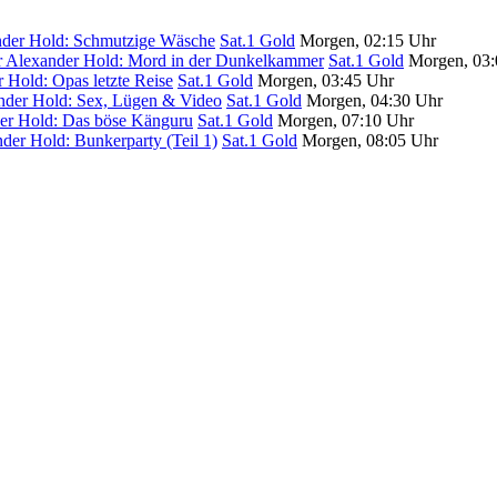
nder Hold: Schmutzige Wäsche
Sat.1 Gold
Morgen, 02:15 Uhr
r Alexander Hold: Mord in der Dunkelkammer
Sat.1 Gold
Morgen, 03:
 Hold: Opas letzte Reise
Sat.1 Gold
Morgen, 03:45 Uhr
nder Hold: Sex, Lügen & Video
Sat.1 Gold
Morgen, 04:30 Uhr
der Hold: Das böse Känguru
Sat.1 Gold
Morgen, 07:10 Uhr
der Hold: Bunkerparty (Teil 1)
Sat.1 Gold
Morgen, 08:05 Uhr