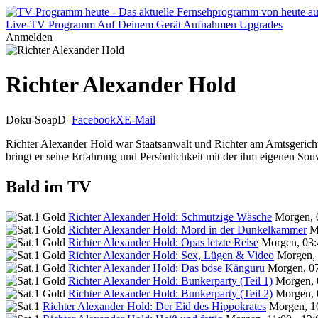
Live-TV
Programm
Auf Deinem Gerät
Aufnahmen
Upgrades
Anmelden
Richter Alexander Hold
Doku-Soap
D
Facebook
X
E-Mail
Richter Alexander Hold war Staatsanwalt und Richter am Amtsgericht i
bringt er seine Erfahrung und Persönlichkeit mit der ihm eigenen Souv
Bald im TV
Richter Alexander Hold: Schmutzige Wäsche
Morgen, 
Richter Alexander Hold: Mord in der Dunkelkammer
M
Richter Alexander Hold: Opas letzte Reise
Morgen, 03:
Richter Alexander Hold: Sex, Lügen & Video
Morgen, 
Richter Alexander Hold: Das böse Känguru
Morgen, 07
Richter Alexander Hold: Bunkerparty (Teil 1)
Morgen, 
Richter Alexander Hold: Bunkerparty (Teil 2)
Morgen, 
Richter Alexander Hold: Der Eid des Hippokrates
Morgen, 10