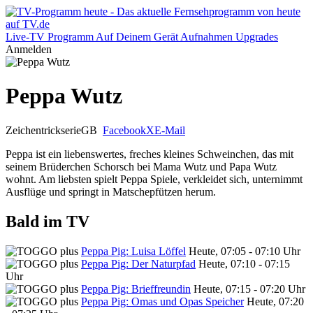
Live-TV
Programm
Auf Deinem Gerät
Aufnahmen
Upgrades
Anmelden
Peppa Wutz
Zeichentrickserie
GB
Facebook
X
E-Mail
Peppa ist ein liebenswertes, freches kleines Schweinchen, das mit
seinem Brüderchen Schorsch bei Mama Wutz und Papa Wutz
wohnt. Am liebsten spielt Peppa Spiele, verkleidet sich, unternimmt
Ausflüge und springt in Matschepfützen herum.
Bald im TV
Peppa Pig: Luisa Löffel
Heute, 07:05 - 07:10 Uhr
Peppa Pig: Der Naturpfad
Heute, 07:10 - 07:15
Uhr
Peppa Pig: Brieffreundin
Heute, 07:15 - 07:20 Uhr
Peppa Pig: Omas und Opas Speicher
Heute, 07:20