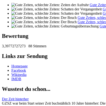
Gute Zeite
Gu
Gu
Gute Zeiten, schle
Gute Zeiten, schle
Gute
Bewertung
3,39772727273
88 Stimmen
Links zur Sendung
Homepage
Facebook
Wikipedia
IMDB
Wusstest du schon...
Der Zeit hinterher
GZSZ war beim Start seiner Zeit buchstäblich 10 Jahre hinterher: Die e