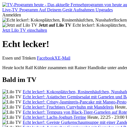
Live-TV
Programm
Auf Deinem Gerät
Aufnahmen
Upgrades
Anmelden
Jetzt auf Lilo TV
Echt lecker!: Kokosplätzchen
Jetzt Lilo TV einschalten
Echt lecker!
Essen und Trinken
Facebook
X
E-Mail
Heute kocht Ralf Kühler zusammen mit Rainer Handloike unter ander
Bald im TV
Echt lecker!: Kokosplätzchen, Rosinenhäufchen, Nusshaf
Echt lecker!: Asiatischer Gemüsesalat mit Garnelen und B
Echt lecker!: Crispy-Jasminreis-Pancake mit Mango-Pesto
Echt lecker!: Fruchtiges Curryhuhn mit Mandelreis
Heute,
Echt lecker!: Tempura von Black-Tiger-Garnelen auf Rot
Echt lecker!: Lachs-Joghurt-Terrine
Heute, 22:25 - 23:00 
Echt lecker!: Geeiste Gurkenschaumsuppe mit einer Zande