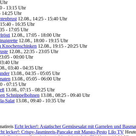
 Uhr
00 - 13:15 Uhr
- 14:25 Uhr
ntenbrust
12.08., 14:25 - 15:40 Uhr
 15:40 - 16:35 Uhr
:35 - 17:05 Uhr
lrösti
12.08., 17:05 - 18:00 Uhr
inaigrette
12.08., 18:00 - 19:15 Uhr
em Knochenschinken
12.08., 19:15 - 20:25 Uhr
uste
12.08., 22:35 - 23:05 Uhr
23:05 - 00:00 Uhr
 03:40 Uhr
08., 03:40 - 04:35 Uhr
under
13.08., 04:35 - 05:05 Uhr
omaten
13.08., 05:05 - 06:00 Uhr
00 - 07:15 Uhr
ieß
13.08., 07:15 - 08:25 Uhr
anen Schnippelbohnen
13.08., 08:25 - 09:40 Uhr
la-Salat
13.08., 09:40 - 10:35 Uhr
Echt lecker!: Asiatischer Gemüsesalat mit Garnelen und Basmat
ht lecker!: Crispy-Jasminreis-Pancake mit Mango-Pesto
Lilo TV
Heute