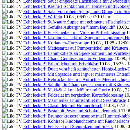
Echt lecker!: Sauer eingelegte Lachsforelle mit Zwiebeln
Echt lecker!: Kleine Fischkuchen an Tomaten und Kokos
Echt lecker!: Salat von rohem Spargel und Orangen in Se
Echt lecker!: Waffeln
10.08., 06:00 - 07:10 Uhr
Echt lecker!: Süß-saure Suppe mit gebratenen Fischplätzc
Echt lecker!: Gefüllte Auberginen "Imam Bayildi"
10.08.,
Echt lecker!: Filetscheiben mit Viola in Pfifferlingsrahm
10
Echt lecker!: Jasminreis-Jackfruit-Sugo mit Jaipurcurry-Ho
Echt lecker!: Koriander-Currysuppe
10.08., 11:25 - 12:00
Echt lecker!: Matjestartar auf Pumpernickel und Kräutern
Echt lecker!: Lammkotletts an Speckbohnen und Würfelka
Echt lecker!: Chaos-Gemüsesuppe in Vollendung
10.08., 
Echt lecker!: Brikröllchen mit Frischkäse
10.08., 15:25 - 
Echt lecker!: Duett vom heiß geräucherten Honig-Lachs-H
Echt lecker!: Mit Sojasoße und Ingwer mariniertes Entenfl
Echt lecker!: Rehrückenfilet mit Anröchter Meerrettichge
Echt lecker!: Saibling in Champagner-beurre mit Kräutersa
Echt lecker!: Maki-Sushi mit Möhre und Gurke
10.08., 22
Echt lecker!: Feldsalat im bergischen Kartoffeldressing
10
Echt lecker!: Mariniertes Thunfischfilet mit Sesamkruste
1
Echt lecker!: Glasnudeln mit Hühnerfleisch
11.08., 02:35 
Echt lecker!: Pasta mit Pesto und Schokoladenravioli
11.0
Echt lecker!: Brunnenkresserahmsuppe mit Hummerkrabb
Echt lecker!: Kohlrabi-Knoblauchcreme mit Räucherlachs
Echt lecker!: Feldsalat mit Steinpilzen und Speck
11.08., 