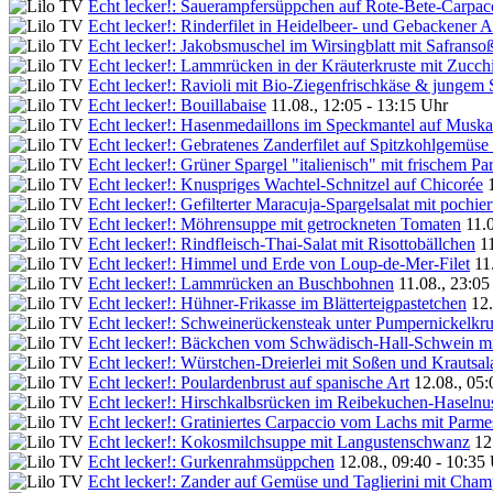
Echt lecker!: Sauerampfersüppchen auf Rote-Bete-Carpac
Echt lecker!: Rinderfilet in Heidelbeer- und Gebackener 
Echt lecker!: Jakobsmuschel im Wirsingblatt mit Safranso
Echt lecker!: Lammrücken in der Kräuterkruste mit Zucch
Echt lecker!: Ravioli mit Bio-Ziegenfrischkäse & jungem 
Echt lecker!: Bouillabaise
11.08., 12:05 - 13:15 Uhr
Echt lecker!: Hasenmedaillons im Speckmantel auf Muska
Echt lecker!: Gebratenes Zanderfilet auf Spitzkohlgemüse m
Echt lecker!: Grüner Spargel "italienisch" mit frischem P
Echt lecker!: Knuspriges Wachtel-Schnitzel auf Chicorée
Echt lecker!: Gefilterter Maracuja-Spargelsalat mit pochi
Echt lecker!: Möhrensuppe mit getrockneten Tomaten
11.
Echt lecker!: Rindfleisch-Thai-Salat mit Risottobällchen
1
Echt lecker!: Himmel und Erde von Loup-de-Mer-Filet
11
Echt lecker!: Lammrücken an Buschbohnen
11.08., 23:05
Echt lecker!: Hühner-Frikasse im Blätterteigpastetchen
12.
Echt lecker!: Schweinerückensteak unter Pumpernickelkru
Echt lecker!: Bäckchen vom Schwädisch-Hall-Schwein m
Echt lecker!: Würstchen-Dreierlei mit Soßen und Krautsal
Echt lecker!: Poulardenbrust auf spanische Art
12.08., 05:
Echt lecker!: Hirschkalbsrücken im Reibekuchen-Haselnu
Echt lecker!: Gratiniertes Carpaccio vom Lachs mit Parme
Echt lecker!: Kokosmilchsuppe mit Langustenschwanz
12
Echt lecker!: Gurkenrahmsüppchen
12.08., 09:40 - 10:35
Echt lecker!: Zander auf Gemüse und Taglierini mit Ch