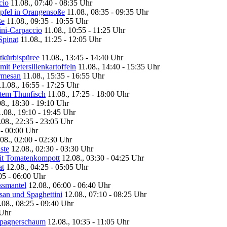
cio
11.08., 07:40 - 08:35 Uhr
Apfel in Orangensoße
11.08., 08:35 - 09:35 Uhr
ße
11.08., 09:35 - 10:55 Uhr
ini-Carpaccio
11.08., 10:55 - 11:25 Uhr
Spinat
11.08., 11:25 - 12:05 Uhr
tkürbispüree
11.08., 13:45 - 14:40 Uhr
it Petersilienkartoffeln
11.08., 14:40 - 15:35 Uhr
armesan
11.08., 15:35 - 16:55 Uhr
11.08., 16:55 - 17:25 Uhr
ertem Thunfisch
11.08., 17:25 - 18:00 Uhr
08., 18:30 - 19:10 Uhr
1.08., 19:10 - 19:45 Uhr
.08., 22:35 - 23:05 Uhr
 - 00:00 Uhr
08., 02:00 - 02:30 Uhr
ste
12.08., 02:30 - 03:30 Uhr
it Tomatenkompott
12.08., 03:30 - 04:25 Uhr
at
12.08., 04:25 - 05:05 Uhr
05 - 06:00 Uhr
ssmantel
12.08., 06:00 - 06:40 Uhr
san und Spaghettini
12.08., 07:10 - 08:25 Uhr
.08., 08:25 - 09:40 Uhr
 Uhr
ampagnerschaum
12.08., 10:35 - 11:05 Uhr