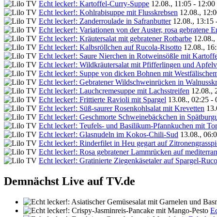
Echt lecker!: Kartoffel-Curry-Suppe
12.08., 11:05 - 12:00
Echt lecker!: Kohlrabisuppe mit Flusskrebsen
12.08., 12:
Echt lecker!: Zanderroulade in Safranbutter
12.08., 13:15 
Echt lecker!: Variationen von der Auster, rosa gebratene E
Echt lecker!: Kräutersalat mit gebratener Rotbarbe
12.08.,
Echt lecker!: Kalbsröllchen auf Rucola-Risotto
12.08., 16
Echt lecker!: Saure Nierchen in Rotweinsößle mit Kartoffe
Echt lecker!: Wildkräutersalat mit Pfifferlingen und Apfelv
Echt lecker!: Suppe von dicken Bohnen mit Westfälisch
Echt lecker!: Gebratener Wildschweinrücken in Walnusskr
Echt lecker!: Lauchcremesuppe mit Lachsstreifen
12.08., 
Echt lecker!: Frittierte Ravioli mit Spargel
13.08., 02:25 -
Echt lecker!: Süß-saurer Rosenkohlsalat mit Krevetten
13.
Echt lecker!: Geschmorte Schweinebäckchen in Spätburg
Echt lecker!: Teufels- und Basilikum-Pfannkuchen mit T
Echt lecker!: Glasnudeln im Kokos-Chili-Sud
13.08., 06:
Echt lecker!: Rinderfilet in Heu gegart auf Zitronengrassp
Echt lecker!: Rosa gebratener Lammrücken auf mediterr
Echt lecker!: Gratinierte Ziegenkäsetaler auf Spargel-Ruco
Demnächst Live auf TV.de
Ec