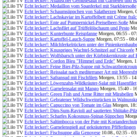
Echt lecker!: Asiatischer Gemüsesalat mit Garnelen und B
Echt lecker!: Medaillon vom Spanferkel mit Starkbiersoße
Echt lecker!: Schaumsüppchen von Salatherzen
Morgen, 0
Echt lecker!: Lachskaviar im Kartoffelbett mit Crème fraî
Echt lecker!: Ente auf Pumpernickel-Preiselbeer-Soße
Mor
Echt lecker!: Lachsfilet auf Trüffelölschaum und Pesto
Mor
Echt lecker!: Kunterbunte Reispfanne
Morgen, 06:55 - 07
Echt lecker!: Kartoffel-Lauch-Suppe
Morgen, 07:55 - 08:
Echt lecker!: Milchferkelrücken unter der Pinienkernhaube
Echt lecker!: Knuspriges Wachtel-Schnitzel auf Chicorée
Echt lecker!: Wolfsbarsch unter der Kürbiskernkruste auf
Echt lecker!: Cordon Bleu "Himmel und Erde"
Morgen, 1
Echt lecker!: Feine Bier-Pilz-Suppe mit Schwarzbrotcrout
Echt lecker!: Reissalat nach mediterraner Art mit Meeresf
Echt lecker!: Safransud mit Fischfilets
Morgen, 13:55 - 14
Echt lecker!: Löwenzahn-Wildkräuter-Salat mit Hasenfilet
Echt lecker!: Garnelensalat mit Mango
Morgen, 15:40 - 1
Echt lecker!: Green Fish und Arme Ritter mit Mirabellen
M
Echt lecker!: Gebratener Wildschweinrücken in Walnusskr
Echt lecker!: Capuccino von Tomate im Glas
Morgen, 18:
Echt lecker!: Dim-Sum-Ravioli auf sautierten Shiitake-Pil
Echt lecker!: Scharfes Kokosnuss-Spinat-Süppchen
Morge
Echt lecker!: Saltimbocca von der Pute mit Korianderchut
Echt lecker!: Garnelenspieß auf gekräuterten Pfifferlingen
Echt lecker!: Fischsuppe alla Genovese
10.08., 02:35 - 0