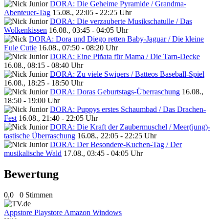
DORA: Die Geheime Pyramide / Grandma-
Abenteuer-Tag
15.08., 22:05 - 22:25 Uhr
DORA: Die verzauberte Musikschatulle / Das
Wolkenkissen
16.08., 03:45 - 04:05 Uhr
DORA: Dora und Diego retten Baby-Jaguar / Die kleine
Eule Cutie
16.08., 07:50 - 08:20 Uhr
DORA: Eine Piñata für Mama / Die Tarn-Decke
16.08., 08:15 - 08:40 Uhr
DORA: Zu viele Swipers / Batteos Baseball-Spiel
16.08., 18:25 - 18:50 Uhr
DORA: Doras Geburtstags-Überraschung
16.08.,
18:50 - 19:00 Uhr
DORA: Puppys erstes Schaumbad / Das Drachen-
Fest
16.08., 21:40 - 22:05 Uhr
DORA: Die Kraft der Zaubermuschel / Meer(jung)-
tastische Überraschung
16.08., 22:05 - 22:25 Uhr
DORA: Der Besondere-Kuchen-Tag / Der
musikalische Wald
17.08., 03:45 - 04:05 Uhr
Bewertung
0,0
0 Stimmen
Appstore
Playstore
Amazon
Windows