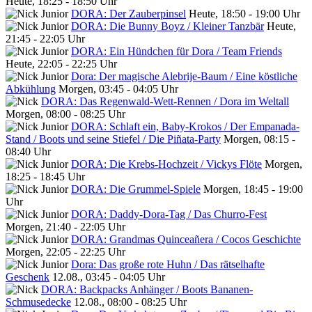
Heute, 18:25 - 18:50 Uhr
DORA: Der Zauberpinsel
Heute, 18:50 - 19:00 Uhr
DORA: Die Bunny Boyz / Kleiner Tanzbär
Heute,
21:45 - 22:05 Uhr
DORA: Ein Hündchen für Dora / Team Friends
Heute, 22:05 - 22:25 Uhr
Dora: Der magische Alebrije-Baum / Eine köstliche
Abkühlung
Morgen, 03:45 - 04:05 Uhr
DORA: Das Regenwald-Wett-Rennen / Dora im Weltall
Morgen, 08:00 - 08:25 Uhr
DORA: Schlaft ein, Baby-Krokos / Der Empanada-
Stand / Boots und seine Stiefel / Die Piñata-Party
Morgen, 08:15 -
08:40 Uhr
DORA: Die Krebs-Hochzeit / Vickys Flöte
Morgen,
18:25 - 18:45 Uhr
DORA: Die Grummel-Spiele
Morgen, 18:45 - 19:00
Uhr
DORA: Daddy-Dora-Tag / Das Churro-Fest
Morgen, 21:40 - 22:05 Uhr
DORA: Grandmas Quinceañera / Cocos Geschichte
Morgen, 22:05 - 22:25 Uhr
Dora: Das große rote Huhn / Das rätselhafte
Geschenk
12.08., 03:45 - 04:05 Uhr
DORA: Backpacks Anhänger / Boots Bananen-
Schmusedecke
12.08., 08:00 - 08:25 Uhr