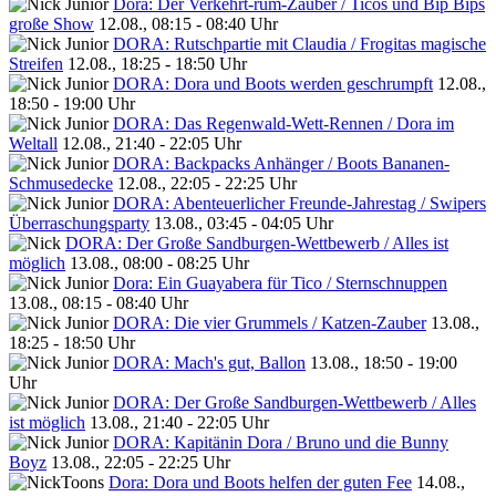
Dora: Der Verkehrt-rum-Zauber / Ticos und Bip Bips
große Show
12.08., 08:15 - 08:40 Uhr
DORA: Rutschpartie mit Claudia / Frogitas magische
Streifen
12.08., 18:25 - 18:50 Uhr
DORA: Dora und Boots werden geschrumpft
12.08.,
18:50 - 19:00 Uhr
DORA: Das Regenwald-Wett-Rennen / Dora im
Weltall
12.08., 21:40 - 22:05 Uhr
DORA: Backpacks Anhänger / Boots Bananen-
Schmusedecke
12.08., 22:05 - 22:25 Uhr
DORA: Abenteuerlicher Freunde-Jahrestag / Swipers
Überraschungsparty
13.08., 03:45 - 04:05 Uhr
DORA: Der Große Sandburgen-Wettbewerb / Alles ist
möglich
13.08., 08:00 - 08:25 Uhr
Dora: Ein Guayabera für Tico / Sternschnuppen
13.08., 08:15 - 08:40 Uhr
DORA: Die vier Grummels / Katzen-Zauber
13.08.,
18:25 - 18:50 Uhr
DORA: Mach's gut, Ballon
13.08., 18:50 - 19:00
Uhr
DORA: Der Große Sandburgen-Wettbewerb / Alles
ist möglich
13.08., 21:40 - 22:05 Uhr
DORA: Kapitänin Dora / Bruno und die Bunny
Boyz
13.08., 22:05 - 22:25 Uhr
Dora: Dora und Boots helfen der guten Fee
14.08.,