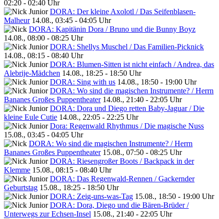
02:20 - 02:40 Uhr
DORA: Der kleine Axolotl / Das Seifenblasen-
Malheur
14.08., 03:45 - 04:05 Uhr
DORA: Kapitänin Dora / Bruno und die Bunny Boyz
14.08., 08:00 - 08:25 Uhr
DORA: Shellys Muschel / Das Familien-Picknick
14.08., 08:15 - 08:40 Uhr
DORA: Blumen-Sitten ist nicht einfach / Andrea, das
Alebrije-Mädchen
14.08., 18:25 - 18:50 Uhr
DORA: Sing with us
14.08., 18:50 - 19:00 Uhr
DORA: Wo sind die magischen Instrumente? / Herrn
Bananes Großes Puppentheater
14.08., 21:40 - 22:05 Uhr
DORA: Dora und Diego retten Baby-Jaguar / Die
kleine Eule Cutie
14.08., 22:05 - 22:25 Uhr
Dora: Regenwald Rhythmus / Die magische Nuss
15.08., 03:45 - 04:05 Uhr
DORA: Wo sind die magischen Instrumente? / Herrn
Bananes Großes Puppentheater
15.08., 07:50 - 08:25 Uhr
DORA: Riesengroßer Boots / Backpack in der
Klemme
15.08., 08:15 - 08:40 Uhr
DORA: Das Regenwald-Rennen / Gackernder
Geburtstag
15.08., 18:25 - 18:50 Uhr
DORA: Zeig-uns-was-Tag
15.08., 18:50 - 19:00 Uhr
DORA: Dora, Diego und die Bären-Brüder /
Unterwegs zur Echsen-Insel
15.08., 21:40 - 22:05 Uhr