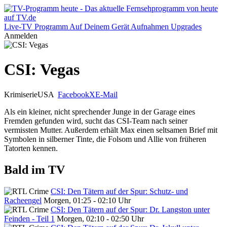
Live-TV
Programm
Auf Deinem Gerät
Aufnahmen
Upgrades
Anmelden
CSI: Vegas
Krimiserie
USA
Facebook
X
E-Mail
Als ein kleiner, nicht sprechender Junge in der Garage eines
Fremden gefunden wird, sucht das CSI-Team nach seiner
vermissten Mutter. Außerdem erhält Max einen seltsamen Brief mit
Symbolen in silberner Tinte, die Folsom und Allie von früheren
Tatorten kennen.
Bald im TV
CSI: Den Tätern auf der Spur: Schutz- und
Racheengel
Morgen, 01:25 - 02:10 Uhr
CSI: Den Tätern auf der Spur: Dr. Langston unter
Feinden - Teil 1
Morgen, 02:10 - 02:50 Uhr