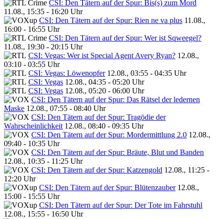
CSI: Den Tätern auf der Spur: Bis(s) zum Mord
11.08., 15:35 - 16:20 Uhr
CSI: Den Tätern auf der Spur: Rien ne va plus
11.08.,
16:00 - 16:55 Uhr
CSI: Den Tätern auf der Spur: Wer ist Sqweegel?
11.08., 19:30 - 20:15 Uhr
CSI: Vegas: Wer ist Special Agent Avery Ryan?
12.08.,
03:10 - 03:55 Uhr
CSI: Vegas: Löwenopfer
12.08., 03:55 - 04:35 Uhr
CSI: Vegas
12.08., 04:35 - 05:20 Uhr
CSI: Vegas
12.08., 05:20 - 06:00 Uhr
CSI: Den Tätern auf der Spur: Das Rätsel der ledernen
Maske
12.08., 07:55 - 08:40 Uhr
CSI: Den Tätern auf der Spur: Tragödie der
Wahrscheinlichkeit
12.08., 08:40 - 09:35 Uhr
CSI: Den Tätern auf der Spur: Mordermittlung 2.0
12.08.,
09:40 - 10:35 Uhr
CSI: Den Tätern auf der Spur: Bräute, Blut und Banden
12.08., 10:35 - 11:25 Uhr
CSI: Den Tätern auf der Spur: Katzengold
12.08., 11:25 -
12:20 Uhr
CSI: Den Tätern auf der Spur: Blütenzauber
12.08.,
15:00 - 15:55 Uhr
CSI: Den Tätern auf der Spur: Der Tote im Fahrstuhl
12.08., 15:55 - 16:50 Uhr