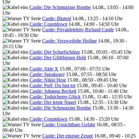
Uhr
Castle: Die Schmutzige Bombe
14.08., 13:05 - 14:00
Uhr
Castle: Bluteid
14.08., 13:25 - 14:10 Uhr
Castle: Countdown
14.08., 14:00 - 14:50 Uhr
Castle: Privatdetektiv Richard Castle
14.08.,
18:45 - 19:30 Uhr
Castle: Verzweifelte Heilige
14.08., 19:30 -
20:15 Uhr
Castle: Der Scharfschütze
15.08., 05:05 - 05:45 Uhr
Castle: Der Glühbirnen Held
15.08., 06:10 - 07:00
Uhr
Castle: Akte X
15.08., 07:00 - 07:55 Uhr
Castle: Speakeasy
15.08., 07:55 - 08:50 Uhr
Castle: Nikki Heat
15.08., 08:50 - 09:45 Uhr
Castle: Puff, Du bist tot
15.08., 09:45 - 10:40 Uhr
Castle: Johanna Beckett
15.08., 10:40 - 11:40 Uhr
Castle: Todsicheres Glück
15.08., 11:40 - 12:35 Uhr
Castle: Der letzte Nagel
15.08., 12:35 - 13:30 Uhr
Castle: Die Schmutzige Bombe
15.08., 13:30 - 14:30
Uhr
Castle: Countdown
15.08., 14:30 - 15:20 Uhr
Castle: Unsichtbare Gefahr
16.08., 08:55 -
09:40 Uhr
Castle: Der einzige Zeuge
16.08., 09:40 - 10:25