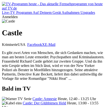
Live-TV
Programm
Auf Deinem Gerät
Aufnahmen
Upgrades
Anmelden
Castle
Krimiserie
USA
Facebook
X
E-Mail
Es gibt zwei Arten von Menschen, die sich Gedanken machen, wie
man am besten Leute ermordet: Psychopathen und Kriminalautoren.
Frauenheld Richard Castle gehört zur zweiten Gruppe. Und da ihn
sein Gespür selten im Stich lässt, wird er von der New Yorker
Polizei als Berater in Mordfällen hinzugezogen. Seine attraktive
Partnerin, Detective Kate Beckett, liefert ihm dabei unfreiwillig die
Vorlage für seine Romanfigur "Nikki Heat" ...
Bald im TV
Castle: Amnesie
Heute, 12:40 - 13:25 Uhr
Castle: Der Glühbirnen Held
Heute, 13:00 - 13:55