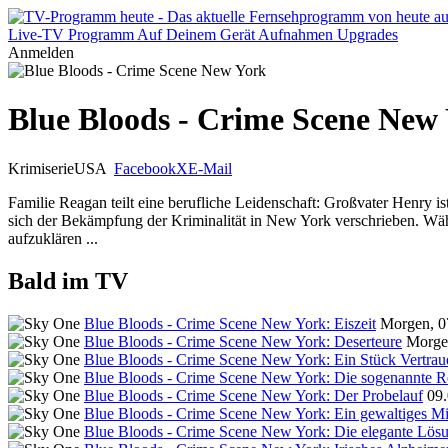
Live-TV
Programm
Auf Deinem Gerät
Aufnahmen
Upgrades
Anmelden
Blue Bloods - Crime Scene New
Krimiserie
USA
Facebook
X
E-Mail
Familie Reagan teilt eine berufliche Leidenschaft: Großvater Henry is
sich der Bekämpfung der Kriminalität in New York verschrieben. Wäh
aufzuklären ...
Bald im TV
Blue Bloods - Crime Scene New York: Eiszeit
Morgen, 0
Blue Bloods - Crime Scene New York: Deserteure
Morgen
Blue Bloods - Crime Scene New York: Ein Stück Vertrau
Blue Bloods - Crime Scene New York: Die sogenannte R
Blue Bloods - Crime Scene New York: Der Probelauf
09.
Blue Bloods - Crime Scene New York: Ein gewaltiges Mi
Blue Bloods - Crime Scene New York: Die elegante Lös