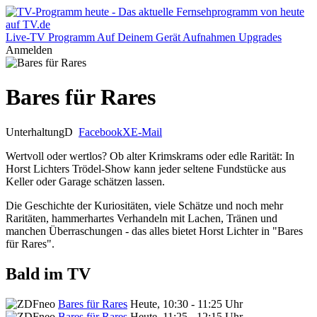
Live-TV
Programm
Auf Deinem Gerät
Aufnahmen
Upgrades
Anmelden
Bares für Rares
Unterhaltung
D
Facebook
X
E-Mail
Wertvoll oder wertlos? Ob alter Krimskrams oder edle Rarität: In
Horst Lichters Trödel-Show kann jeder seltene Fundstücke aus
Keller oder Garage schätzen lassen.
Die Geschichte der Kuriositäten, viele Schätze und noch mehr
Raritäten, hammerhartes Verhandeln mit Lachen, Tränen und
manchen Überraschungen - das alles bietet Horst Lichter in "Bares
für Rares".
Bald im TV
Bares für Rares
Heute, 10:30 - 11:25 Uhr
Bares für Rares
Heute, 11:25 - 12:15 Uhr