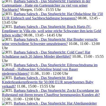
Barbara Salesch - Das Strafgericht: Flammen in der
Gartenanlage - Hatte ein Gartenpächter zu viel von seiner
Nachbarin?
Morgen, 15:00 - 15:55 Uhr
Barbara Salesch - Das Strafgericht: Hat Obdachlose für 150
EUR Einbruch und Sachbeschädigung begangen?
08.08., 12:45 -
13:45 Uhr
Barbara Salesch - Das Strafgericht: Brach Hartz-IV-
Empfänger in Villa ein, weil seine reiche Schwester ihm kein Geld
leihen wollte?
08.08., 13:45 - 14:45 Uhr
Barbara Salesch - Das Strafgericht: Hat Bruder versucht,
seine verschollene Schwester umzubringen?
10.08., 11:00 - 12:00
Uhr
Barbara Salesch - Das Strafgericht: Cold Case! Hat
Schulklasse nach 20 Jahren Mörder überführt?
10.08., 15:00 - 15:55
Uhr
Barbara Salesch - Das Strafgericht: Eifersuchtsdrama im
Kuhstall - Halbnackter Schönling brutal von Bauer
niedergeschlagen?
11.08., 11:00 - 12:00 Uhr
Barbara Salesch - Das Strafgericht: Hat
Kinderkrankenpflegerin für 50.000 EUR neugeborenes Baby
verkauft?
11.08., 15:00 - 15:55 Uhr
Barbara Salesch - Das Strafgericht: Zockt Escortdame im
Ruhestand mit ihrem treuen Chauffeur hemmungslos Kunden ab?
12.08., 11:00 - 12:00 Uhr
Barbara Salesch - Das Strafgericht: Hat Abteilungsleiter