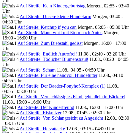
Uhr
Auf Streife: Kein Kindergeburtstag
Morgen, 02:55 - 03:40
Uhr
Auf Streife: Unsere kleine Hundefarm
Morgen, 03:40 -
04:30 Uhr
Auf Streife: Ketchup if you can
Morgen, 05:05 - 05:30 Uhr
Auf Streife: Mann wirft mit Eiern nach Autos
Morgen,
15:00 - 16:00 Uhr
Auf Streife: Zum Diebstahl gedisst
Morgen, 16:00 - 17:00
Uhr
Auf Streife: Endlich Autrofrei!
11.08., 02:40 - 03:20 Uhr
Auf Streife: Tödlicher Blumenstrauß
11.08., 03:20 - 04:05
Uhr
Auf Streife: Scham
11.08., 04:05 - 04:50 Uhr
Auf Streife: Für eine handvoll Hundefutter
11.08., 04:10 -
04:55 Uhr
Auf Streife: Der Baader-Ponyhof-Komplex (1)
11.08.,
04:55 - 05:30 Uhr
Auf Streife: Vernachlässigtes Kind geht allein in Bäckerei
11.08., 15:00 - 16:00 Uhr
Auf Streife: Der Kinderfreund
11.08., 16:00 - 17:00 Uhr
Auf Streife: Eiskratzer
12.08., 01:45 - 02:30 Uhr
Auf Streife: Von Schlangesicht zu Angesicht
12.08., 02:30
- 03:15 Uhr
Auf Streife: Herzattacke
12.08., 03:15 - 04:00 Uhr