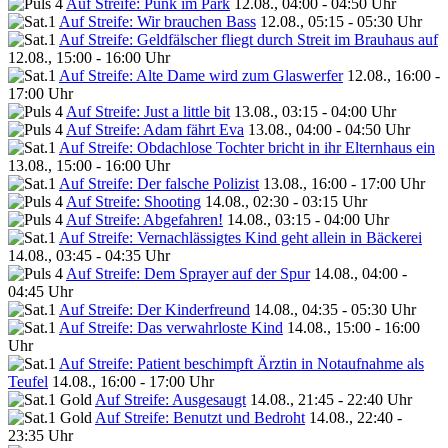
Auf Streife: Punk im Park
12.08., 04:00 - 04:50 Uhr
Auf Streife: Wir brauchen Bass
12.08., 05:15 - 05:30 Uhr
Auf Streife: Geldfälscher fliegt durch Streit im Brauhaus auf
12.08., 15:00 - 16:00 Uhr
Auf Streife: Alte Dame wird zum Glaswerfer
12.08., 16:00 -
17:00 Uhr
Auf Streife: Just a little bit
13.08., 03:15 - 04:00 Uhr
Auf Streife: Adam fährt Eva
13.08., 04:00 - 04:50 Uhr
Auf Streife: Obdachlose Tochter bricht in ihr Elternhaus ein
13.08., 15:00 - 16:00 Uhr
Auf Streife: Der falsche Polizist
13.08., 16:00 - 17:00 Uhr
Auf Streife: Shooting
14.08., 02:30 - 03:15 Uhr
Auf Streife: Abgefahren!
14.08., 03:15 - 04:00 Uhr
Auf Streife: Vernachlässigtes Kind geht allein in Bäckerei
14.08., 03:45 - 04:35 Uhr
Auf Streife: Dem Sprayer auf der Spur
14.08., 04:00 -
04:45 Uhr
Auf Streife: Der Kinderfreund
14.08., 04:35 - 05:30 Uhr
Auf Streife: Das verwahrloste Kind
14.08., 15:00 - 16:00
Uhr
Auf Streife: Patient beschimpft Ärztin in Notaufnahme als
Teufel
14.08., 16:00 - 17:00 Uhr
Auf Streife: Ausgesaugt
14.08., 21:45 - 22:40 Uhr
Auf Streife: Benutzt und Bedroht
14.08., 22:40 -
23:35 Uhr