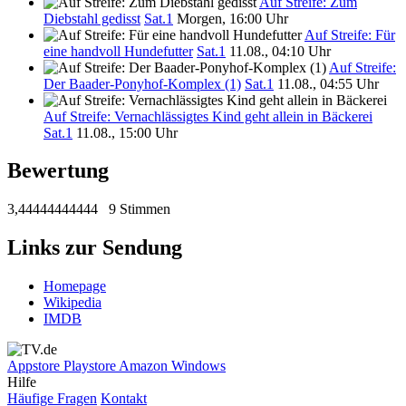
Auf Streife: Zum
Diebstahl gedisst
Sat.1
Morgen, 16:00 Uhr
Auf Streife: Für
eine handvoll Hundefutter
Sat.1
11.08., 04:10 Uhr
Auf Streife:
Der Baader-Ponyhof-Komplex (1)
Sat.1
11.08., 04:55 Uhr
Auf Streife: Vernachlässigtes Kind geht allein in Bäckerei
Sat.1
11.08., 15:00 Uhr
Bewertung
3,44444444444
9 Stimmen
Links zur Sendung
Homepage
Wikipedia
IMDB
Appstore
Playstore
Amazon
Windows
Hilfe
Häufige Fragen
Kontakt