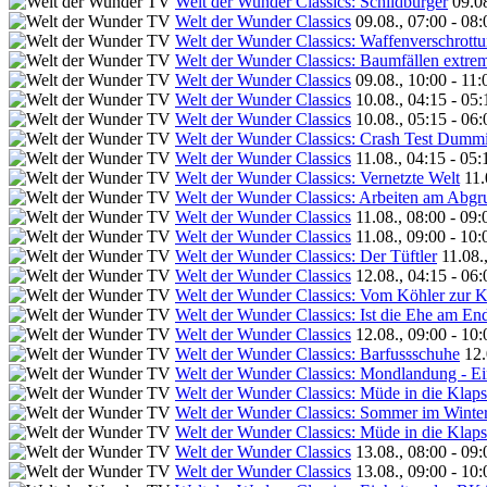
Welt der Wunder Classics: Schildbürger
09.0
Welt der Wunder Classics
09.08., 07:00 - 08
Welt der Wunder Classics: Waffenverschrott
Welt der Wunder Classics: Baumfällen extre
Welt der Wunder Classics
09.08., 10:00 - 11
Welt der Wunder Classics
10.08., 04:15 - 05
Welt der Wunder Classics
10.08., 05:15 - 06
Welt der Wunder Classics: Crash Test Dummi
Welt der Wunder Classics
11.08., 04:15 - 05
Welt der Wunder Classics: Vernetzte Welt
11.
Welt der Wunder Classics: Arbeiten am Abgr
Welt der Wunder Classics
11.08., 08:00 - 09
Welt der Wunder Classics
11.08., 09:00 - 10
Welt der Wunder Classics: Der Tüftler
11.08.
Welt der Wunder Classics
12.08., 04:15 - 06
Welt der Wunder Classics: Vom Köhler zur Ko
Welt der Wunder Classics: Ist die Ehe am En
Welt der Wunder Classics
12.08., 09:00 - 10
Welt der Wunder Classics: Barfussschuhe
12.
Welt der Wunder Classics: Mondlandung - Ei
Welt der Wunder Classics: Müde in die Klap
Welt der Wunder Classics: Sommer im Winter
Welt der Wunder Classics: Müde in die Klap
Welt der Wunder Classics
13.08., 08:00 - 09
Welt der Wunder Classics
13.08., 09:00 - 10