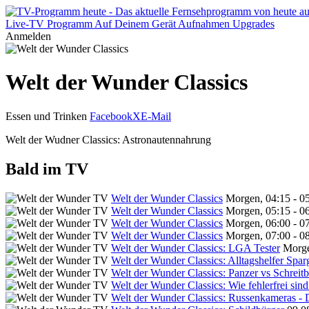
Live-TV
Programm
Auf Deinem Gerät
Aufnahmen
Upgrades
Anmelden
Welt der Wunder Classics
Essen und Trinken
Facebook
X
E-Mail
Welt der Wudner Classics: Astronautennahrung
Bald im TV
Welt der Wunder Classics
Morgen, 04:15 - 0
Welt der Wunder Classics
Morgen, 05:15 - 0
Welt der Wunder Classics
Morgen, 06:00 - 0
Welt der Wunder Classics
Morgen, 07:00 - 0
Welt der Wunder Classics: LGA Tester
Morge
Welt der Wunder Classics: Alltagshelfer Spar
Welt der Wunder Classics: Panzer vs Schreit
Welt der Wunder Classics: Wie fehlerfrei sind
Welt der Wunder Classics: Russenkameras - 