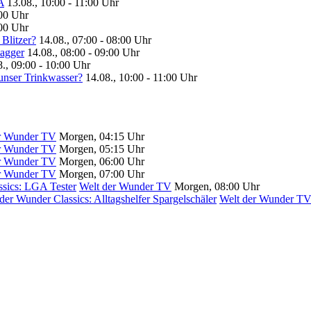
A
13.08., 10:00 - 11:00 Uhr
:00 Uhr
:00 Uhr
 Blitzer?
14.08., 07:00 - 08:00 Uhr
bagger
14.08., 08:00 - 09:00 Uhr
8., 09:00 - 10:00 Uhr
 unser Trinkwasser?
14.08., 10:00 - 11:00 Uhr
r Wunder TV
Morgen, 04:15 Uhr
r Wunder TV
Morgen, 05:15 Uhr
r Wunder TV
Morgen, 06:00 Uhr
r Wunder TV
Morgen, 07:00 Uhr
ssics: LGA Tester
Welt der Wunder TV
Morgen, 08:00 Uhr
der Wunder Classics: Alltagshelfer Spargelschäler
Welt der Wunder T