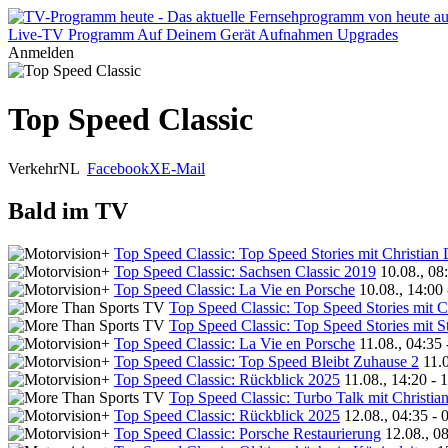
Live-TV
Programm
Auf Deinem Gerät
Aufnahmen
Upgrades
Anmelden
Top Speed Classic
Verkehr
NL
Facebook
X
E-Mail
Bald im TV
Top Speed Classic: Top Speed Stories mit Christian
Top Speed Classic: Sachsen Classic 2019
10.08., 08
Top Speed Classic: La Vie en Porsche
10.08., 14:00
Top Speed Classic: Top Speed Stories mit C
Top Speed Classic: Top Speed Stories mit 
Top Speed Classic: La Vie en Porsche
11.08., 04:35
Top Speed Classic: Top Speed Bleibt Zuhause 2
11.
Top Speed Classic: Rückblick 2025
11.08., 14:20 - 
Top Speed Classic: Turbo Talk mit Christi
Top Speed Classic: Rückblick 2025
12.08., 04:35 - 
Top Speed Classic: Porsche Restaurierung
12.08., 0