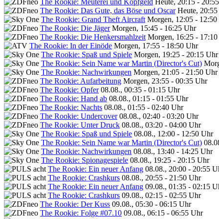
The Rookie: Meuterei und Kopfgeld
Heute, 20:15 - 20:5
The Rookie: Das Gute, das Böse und Oscar
Heute, 20:55
The Rookie: Grand Theft Aircraft
Morgen, 12:05 - 12:50
The Rookie: Die Jäger
Morgen, 15:45 - 16:25 Uhr
The Rookie: Die Henkersmahlzeit
Morgen, 16:25 - 17:10
The Rookie: In der Einöde
Morgen, 17:55 - 18:50 Uhr
The Rookie: Spaß und Spiele
Morgen, 19:25 - 20:15 Uhr
The Rookie: Sein Name war Martin (Director's Cut)
Morg
The Rookie: Nachwirkungen
Morgen, 21:05 - 21:50 Uhr
The Rookie: Aufarbeitung
Morgen, 23:55 - 00:35 Uhr
The Rookie: Opfer
08.08., 00:35 - 01:15 Uhr
The Rookie: Hand ab
08.08., 01:15 - 01:55 Uhr
The Rookie: Nachts
08.08., 01:55 - 02:40 Uhr
The Rookie: Undercover
08.08., 02:40 - 03:20 Uhr
The Rookie: Unter Druck
08.08., 03:20 - 04:00 Uhr
The Rookie: Spaß und Spiele
08.08., 12:00 - 12:50 Uhr
The Rookie: Sein Name war Martin (Director's Cut)
08.0
The Rookie: Nachwirkungen
08.08., 13:40 - 14:25 Uhr
The Rookie: Spionagespiele
08.08., 19:25 - 20:15 Uhr
The Rookie: Ein neuer Anfang
08.08., 20:00 - 20:55 U
The Rookie: Crashkurs
08.08., 20:55 - 21:50 Uhr
The Rookie: Ein neuer Anfang
09.08., 01:35 - 02:15 U
The Rookie: Crashkurs
09.08., 02:15 - 02:55 Uhr
The Rookie: Der Kuss
09.08., 05:30 - 06:15 Uhr
The Rookie: Folge #07.10
09.08., 06:15 - 06:55 Uhr