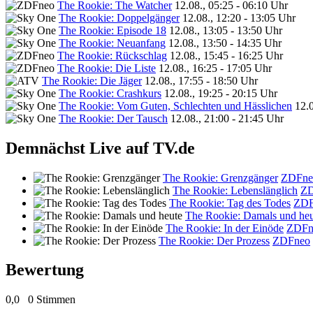
The Rookie: The Watcher
12.08., 05:25 - 06:10 Uhr
The Rookie: Doppelgänger
12.08., 12:20 - 13:05 Uhr
The Rookie: Episode 18
12.08., 13:05 - 13:50 Uhr
The Rookie: Neuanfang
12.08., 13:50 - 14:35 Uhr
The Rookie: Rückschlag
12.08., 15:45 - 16:25 Uhr
The Rookie: Die Liste
12.08., 16:25 - 17:05 Uhr
The Rookie: Die Jäger
12.08., 17:55 - 18:50 Uhr
The Rookie: Crashkurs
12.08., 19:25 - 20:15 Uhr
The Rookie: Vom Guten, Schlechten und Hässlichen
12.0
The Rookie: Der Tausch
12.08., 21:00 - 21:45 Uhr
Demnächst Live auf TV.de
The Rookie: Grenzgänger
ZDFne
The Rookie: Lebenslänglich
ZD
The Rookie: Tag des Todes
ZDF
The Rookie: Damals und heu
The Rookie: In der Einöde
ZDFn
The Rookie: Der Prozess
ZDFneo
Bewertung
0,0
0 Stimmen