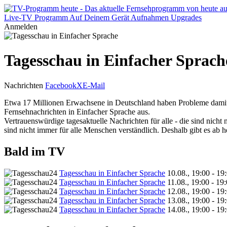
Live-TV
Programm
Auf Deinem Gerät
Aufnahmen
Upgrades
Anmelden
Tagesschau in Einfacher Sprach
Nachrichten
Facebook
X
E-Mail
Etwa 17 Millionen Erwachsene in Deutschland haben Probleme damit, 
Fernsehnachrichten in Einfacher Sprache aus.
Vertrauenswürdige tagesaktuelle Nachrichten für alle - die sind nich
sind nicht immer für alle Menschen verständlich. Deshalb gibt es ab h
Bald im TV
Tagesschau in Einfacher Sprache
10.08., 19:00 - 19
Tagesschau in Einfacher Sprache
11.08., 19:00 - 19
Tagesschau in Einfacher Sprache
12.08., 19:00 - 19
Tagesschau in Einfacher Sprache
13.08., 19:00 - 19
Tagesschau in Einfacher Sprache
14.08., 19:00 - 19