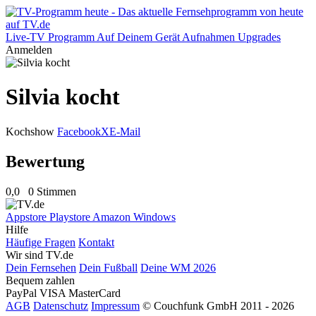
Live-TV
Programm
Auf Deinem Gerät
Aufnahmen
Upgrades
Anmelden
Silvia kocht
Kochshow
Facebook
X
E-Mail
Bewertung
0,0
0 Stimmen
Appstore
Playstore
Amazon
Windows
Hilfe
Häufige Fragen
Kontakt
Wir sind TV.de
Dein Fernsehen
Dein Fußball
Deine WM 2026
Bequem zahlen
PayPal
VISA
MasterCard
AGB
Datenschutz
Impressum
© Couchfunk GmbH 2011 - 2026