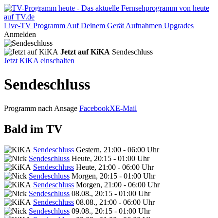
Live-TV
Programm
Auf Deinem Gerät
Aufnahmen
Upgrades
Anmelden
Jetzt auf KiKA
Sendeschluss
Jetzt KiKA einschalten
Sendeschluss
Programm nach Ansage
Facebook
X
E-Mail
Bald im TV
Sendeschluss
Gestern, 21:00 - 06:00 Uhr
Sendeschluss
Heute, 20:15 - 01:00 Uhr
Sendeschluss
Heute, 21:00 - 06:00 Uhr
Sendeschluss
Morgen, 20:15 - 01:00 Uhr
Sendeschluss
Morgen, 21:00 - 06:00 Uhr
Sendeschluss
08.08., 20:15 - 01:00 Uhr
Sendeschluss
08.08., 21:00 - 06:00 Uhr
Sendeschluss
09.08., 20:15 - 01:00 Uhr