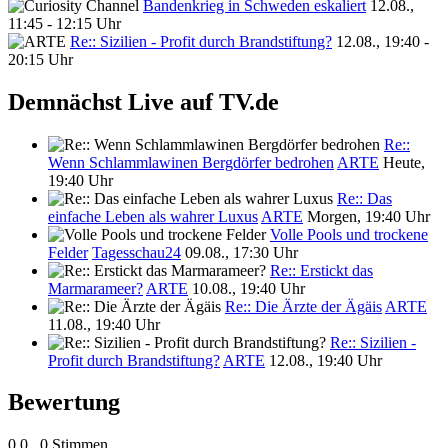
Bandenkrieg in Schweden eskaliert
12.08.,
11:45 - 12:15 Uhr
Re:: Sizilien - Profit durch Brandstiftung?
12.08., 19:40 -
20:15 Uhr
Demnächst Live auf TV.de
Re::
Wenn Schlammlawinen Bergdörfer bedrohen
ARTE
Heute,
19:40 Uhr
Re:: Das
einfache Leben als wahrer Luxus
ARTE
Morgen, 19:40 Uhr
Volle Pools und trockene
Felder
Tagesschau24
09.08., 17:30 Uhr
Re:: Erstickt das
Marmarameer?
ARTE
10.08., 19:40 Uhr
Re:: Die Ärzte der Ägäis
ARTE
11.08., 19:40 Uhr
Re:: Sizilien -
Profit durch Brandstiftung?
ARTE
12.08., 19:40 Uhr
Bewertung
0,0
0 Stimmen