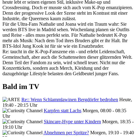
heute lebt er seinen eigenen Stil, inklusive Make-up und
Crossdressing. Doch er musste sich auch vom K-Pop emanzipieren.
Denn der progressive Look der Szene steht im Kontrast mit einer
Industrie, die Queerness kaum zulässt.
Für die Ultra-Fans Nathalie und Joana wird ein Traum wahr: Sie
werden BTS live in Madrid sehen. Wochenlang planen sie Outfits
und Reise - alles muss perfekt sein. Für Nathalie bedeutet K-Pop
mehr als Musik: Nach dem Tod ihres Bruders gibt er ihr Halt. Ihr
BTS-Idol Jung Kook ist für sie wie ein Ersatzbruder.
Re: taucht in die K-Pop-Fanszene ein - und erlebt Leidenschaft,
Gemeinschaft, aber auch die Schattenseiten dieser glitzernden Welt.
Denn Teil der Fandom zu sein, wird schnell teuer. Nicht nur die
Konzerttickets, sondern auch Merch, Kleidung und der
dazugehörige Lifestyle belasten den Geldbeutel junger Fans.
Bald im TV
Re:: Wenn Schlammlawinen Bergdörfer bedrohen
Heute,
19:40 - 20:15 Uhr
Karpfen statt Lachs
Morgen, 08:00 - 08:35
Uhr
Skincare-Hype unter Kindern
Morgen, 18:35 -
19:10 Uhr
Abnehmen per Spritze?
Morgen, 19:10 - 19:40