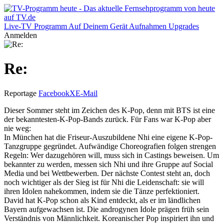
Live-TV
Programm
Auf Deinem Gerät
Aufnahmen
Upgrades
Anmelden
Re:
Reportage
Facebook
X
E-Mail
Dieser Sommer steht im Zeichen des K-Pop, denn mit BTS ist eine
der bekanntesten-K-Pop-Bands zurück. Für Fans war K-Pop aber
nie weg:
In München hat die Friseur-Auszubildene Nhi eine eigene K-Pop-
Tanzgruppe gegründet. Aufwändige Choreografien folgen strengen
Regeln: Wer dazugehören will, muss sich in Castings beweisen. Um
bekannter zu werden, messen sich Nhi und ihre Gruppe auf Social
Media und bei Wettbewerben. Der nächste Contest steht an, doch
noch wichtiger als der Sieg ist für Nhi die Leidenschaft: sie will
ihren Idolen nahekommen, indem sie die Tänze perfektioniert.
David hat K-Pop schon als Kind entdeckt, als er im ländlichen
Bayern aufgewachsen ist. Die androgynen Idole prägen früh sein
Verständnis von Männlichkeit. Koreanischer Pop inspiriert ihn und