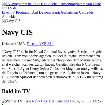
Live-TV
Programm
Auf Deinem Gerät
Aufnahmen
Upgrades
Anmelden
Navy CIS
Krimiserie
USA
Facebook
X
E-Mail
"Navy CIS" steht für Naval Criminal Investigative Service - es geht
um ein Team von Spezialagenten, mit der Aufgabe, Verbrechen zu
untersuchen, die mit Mitgliedern der Navy oder dem Marine Korps,
egal welchen Ranges, zu tun haben. Geleitet wird das NCIS-Team
von Special Agent Leroy Jethro Gibbs, der klug, hart und gewillt ist,
die Regeln zu "dehnen", um die gestellte Aufgabe zu lösen. "Navy
CIS" ist ein Spin-off der beliebten Action-Serie "J.A.G. - Im Auftrag
der Ehre".
Bald im TV
Navy CIS: Der Feuerball
Heute, 12:35 - 13:25