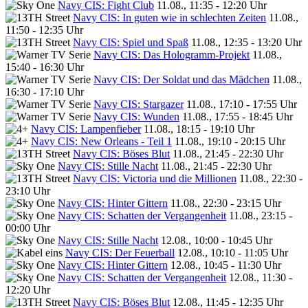
Navy CIS: Fight Club
11.08., 11:35 - 12:20 Uhr
Navy CIS: In guten wie in schlechten Zeiten
11.08.,
11:50 - 12:35 Uhr
Navy CIS: Spiel und Spaß
11.08., 12:35 - 13:20 Uhr
Navy CIS: Das Hologramm-Projekt
11.08.,
15:40 - 16:30 Uhr
Navy CIS: Der Soldat und das Mädchen
11.08.,
16:30 - 17:10 Uhr
Navy CIS: Stargazer
11.08., 17:10 - 17:55 Uhr
Navy CIS: Wunden
11.08., 17:55 - 18:45 Uhr
Navy CIS: Lampenfieber
11.08., 18:15 - 19:10 Uhr
Navy CIS: New Orleans - Teil 1
11.08., 19:10 - 20:15 Uhr
Navy CIS: Böses Blut
11.08., 21:45 - 22:30 Uhr
Navy CIS: Stille Nacht
11.08., 21:45 - 22:30 Uhr
Navy CIS: Victoria und die Millionen
11.08., 22:30 -
23:10 Uhr
Navy CIS: Hinter Gittern
11.08., 22:30 - 23:15 Uhr
Navy CIS: Schatten der Vergangenheit
11.08., 23:15 -
00:00 Uhr
Navy CIS: Stille Nacht
12.08., 10:00 - 10:45 Uhr
Navy CIS: Der Feuerball
12.08., 10:10 - 11:05 Uhr
Navy CIS: Hinter Gittern
12.08., 10:45 - 11:30 Uhr
Navy CIS: Schatten der Vergangenheit
12.08., 11:30 -
12:20 Uhr
Navy CIS: Böses Blut
12.08., 11:45 - 12:35 Uhr