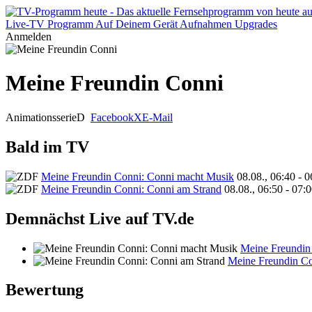
Live-TV
Programm
Auf Deinem Gerät
Aufnahmen
Upgrades
Anmelden
Meine Freundin Conni
Animationsserie
D
Facebook
X
E-Mail
Bald im TV
Meine Freundin Conni: Conni macht Musik
08.08., 06:40 - 
Meine Freundin Conni: Conni am Strand
08.08., 06:50 - 07:
Demnächst Live auf TV.de
Meine Freundin
Meine Freundin Co
Bewertung