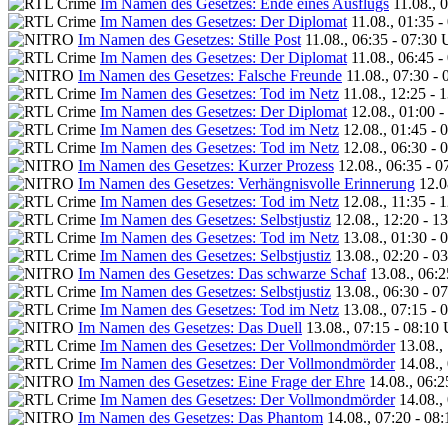
Im Namen des Gesetzes: Ende eines Ausflugs
11.08., 
Im Namen des Gesetzes: Der Diplomat
11.08., 01:35 -
Im Namen des Gesetzes: Stille Post
11.08., 06:35 - 07:30 
Im Namen des Gesetzes: Der Diplomat
11.08., 06:45 -
Im Namen des Gesetzes: Falsche Freunde
11.08., 07:30 -
Im Namen des Gesetzes: Tod im Netz
11.08., 12:25 - 
Im Namen des Gesetzes: Der Diplomat
12.08., 01:00 
Im Namen des Gesetzes: Tod im Netz
12.08., 01:45 - 
Im Namen des Gesetzes: Tod im Netz
12.08., 06:30 - 
Im Namen des Gesetzes: Kurzer Prozess
12.08., 06:35 - 
Im Namen des Gesetzes: Verhängnisvolle Erinnerung
12.0
Im Namen des Gesetzes: Tod im Netz
12.08., 11:35 - 
Im Namen des Gesetzes: Selbstjustiz
12.08., 12:20 - 1
Im Namen des Gesetzes: Tod im Netz
13.08., 01:30 - 
Im Namen des Gesetzes: Selbstjustiz
13.08., 02:20 - 0
Im Namen des Gesetzes: Das schwarze Schaf
13.08., 06:2
Im Namen des Gesetzes: Selbstjustiz
13.08., 06:30 - 0
Im Namen des Gesetzes: Tod im Netz
13.08., 07:15 - 
Im Namen des Gesetzes: Das Duell
13.08., 07:15 - 08:10
Im Namen des Gesetzes: Der Vollmondmörder
13.08.,
Im Namen des Gesetzes: Der Vollmondmörder
14.08.,
Im Namen des Gesetzes: Eine Frage der Ehre
14.08., 06:2
Im Namen des Gesetzes: Der Vollmondmörder
14.08.,
Im Namen des Gesetzes: Das Phantom
14.08., 07:20 - 08