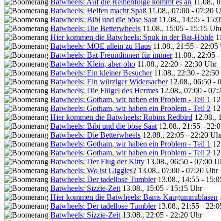
Batwheels: Auf die Reihenfolge kommt es an
11.08., 
Batwheels: Helfen macht Spaß
11.08., 07:00 - 07:20 
Batwheels: Bibi und die böse Saat
11.08., 14:55 - 15:
Batwheels: Die Betterwheels
11.08., 15:05 - 15:15 Uh
Hier kommen die Batwheels: Spuk in der Bat-Höhle
1
Batwheels: MOE allein zu Haus
11.08., 21:55 - 22:05
Batwheels: Bat-Freundinnen für immer
11.08., 22:05 
Batwheels: Klein, aber oho
11.08., 22:20 - 22:30 Uhr
Batwheels: Ein kleiner Besucher
11.08., 22:30 - 22:50
Batwheels: Ein würziger Widersacher
12.08., 06:50 - 
Batwheels: Die Flügel des Hermes
12.08., 07:00 - 07
Batwheels: Gotham, wir haben ein Problem - Teil 1
12
Batwheels: Gotham, wir haben ein Problem - Teil 2
12
Hier kommen die Batwheels: Robins Redbird
12.08., 
Batwheels: Bibi und die böse Saat
12.08., 21:55 - 22:
Batwheels: Die Betterwheels
12.08., 22:05 - 22:20 Uh
Batwheels: Gotham, wir haben ein Problem - Teil 1
12
Batwheels: Gotham, wir haben ein Problem - Teil 2
12
Batwheels: Der Flug der Kitty
13.08., 06:50 - 07:00 U
Batwheels: Wo ist Giggles?
13.08., 07:00 - 07:20 Uhr
Batwheels: Der tadellose Tumbler
13.08., 14:55 - 15:
Batwheels: Sizzie-Zeit
13.08., 15:05 - 15:15 Uhr
Hier kommen die Batwheels: Bams Kaugummiblasen
Batwheels: Der tadellose Tumbler
13.08., 21:55 - 22:
Batwheels: Sizzie-Zeit
13.08., 22:05 - 22:20 Uhr