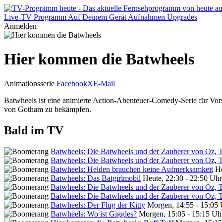
Live-TV
Programm
Auf Deinem Gerät
Aufnahmen
Upgrades
Anmelden
Hier kommen die Batwheels
Animationsserie
Facebook
X
E-Mail
Batwheels ist eine animierte Action-Abenteuer-Comedy-Serie für Vo
von Gotham zu bekämpfen.
Bald im TV
Batwheels: Die Batwheels und der Zauberer von Oz, T
Batwheels: Die Batwheels und der Zauberer von Oz, T
Batwheels: Helden brauchen keine Aufmerksamkeit
He
Batwheels: Das Batgirlmobil
Heute, 22:30 - 22:50 Uhr
Batwheels: Die Batwheels und der Zauberer von Oz, T
Batwheels: Die Batwheels und der Zauberer von Oz, T
Batwheels: Der Flug der Kitty
Morgen, 14:55 - 15:05
Batwheels: Wo ist Giggles?
Morgen, 15:05 - 15:15 Uh