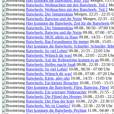
Hier kommen die Batwheels: Buff Tuff
Morgen, 15:15
Batwheels: Weihnachten mit den Batwheels, Teil 1
Mor
Batwheels: Weihnachten mit den Batwheels, Teil 2
Mor
Batwheels: Der Stimmenklau
Morgen, 22:25 - 22:35 
Batwheels: Batwing und die Netze
Morgen, 22:35 - 2
Hier kommen die Batwheels: Zeit für die Batwheels
09
Batwheels: Der Stimmenklau
09.08., 06:50 - 07:00 Uh
Batwheels: Batwing und die Netze
09.08., 07:00 - 07
Batwheels: MOE allein zu Haus
09.08., 14:55 - 15:05
Batwheels: Bat-Freundinnen für immer
09.08., 15:05 
Hier kommen die Batwheels: Schneller, Schneller, Bib
Batwheels: So viel Lehm!
09.08., 21:55 - 22:05 Uhr
Batwheels: Wünsch dir was!
09.08., 22:05 - 22:20 Uh
Batwheels: Auf die Reihenfolge kommt es an
09.08., 
Batwheels: Helfen macht Spaß
09.08., 22:30 - 22:50 
Batwheels: So viel Lehm!
10.08., 06:50 - 07:00 Uhr
Batwheels: Wünsch dir was!
10.08., 07:00 - 07:20 Uh
Batwheels: Klein, aber oho
10.08., 14:55 - 15:05 Uhr
Batwheels: Ein kleiner Besucher
10.08., 15:05 - 15:1
Hier kommen die Batwheels: Flieg, Batwing, Flieg!
10
Batwheels: Ein würziger Widersacher
10.08., 21:55 - 
Batwheels: Die Flügel des Hermes
10.08., 22:05 - 22
Batwheels: Der Flug der Kitty
10.08., 22:20 - 22:30 U
Batwheels: Wo ist Giggles?
10.08., 22:30 - 22:50 Uhr
Hier kommen die Batwheels: Pechtag
11.08., 04:40 - 