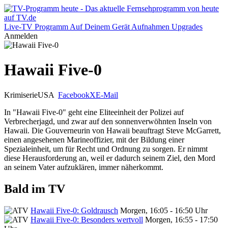
Live-TV
Programm
Auf Deinem Gerät
Aufnahmen
Upgrades
Anmelden
Hawaii Five-0
Krimiserie
USA
Facebook
X
E-Mail
In "Hawaii Five-0" geht eine Eliteeinheit der Polizei auf
Verbrecherjagd, und zwar auf den sonnenverwöhnten Inseln von
Hawaii. Die Gouverneurin von Hawaii beauftragt Steve McGarrett,
einen angesehenen Marineoffizier, mit der Bildung einer
Spezialeinheit, um für Recht und Ordnung zu sorgen. Er nimmt
diese Herausforderung an, weil er dadurch seinem Ziel, den Mord
an seinem Vater aufzuklären, immer näherkommt.
Bald im TV
Hawaii Five-0: Goldrausch
Morgen, 16:05 - 16:50 Uhr
Hawaii Five-0: Besonders wertvoll
Morgen, 16:55 - 17:50